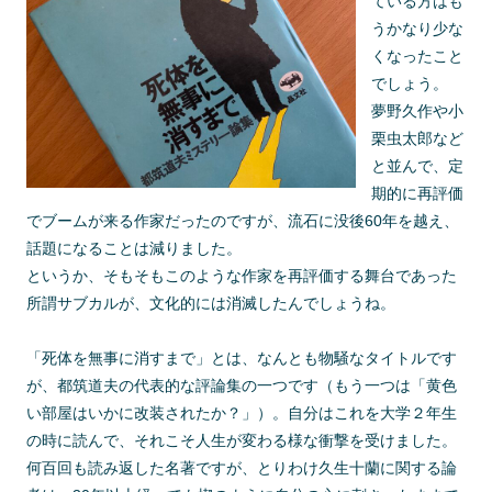
ている方はも
うかなり少な
くなったこと
でしょう。
夢野久作や小
栗虫太郎など
と並んで、定
期的に再評価
でブームが来る作家だったのですが、流石に没後60年を越え、
話題になることは減りました。
というか、そもそもこのような作家を再評価する舞台であった
所謂サブカルが、文化的には消滅したんでしょうね。
「死体を無事に消すまで」とは、なんとも物騒なタイトルです
が、都筑道夫の代表的な評論集の一つです（もう一つは「黄色
い部屋はいかに改装されたか？」）。自分はこれを大学２年生
の時に読んで、それこそ人生が変わる様な衝撃を受けました。
何百回も読み返した名著ですが、とりわけ久生十蘭に関する論