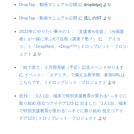
DropTap：動画マニュアル公開
に
dropletprj
より
DropTap：動画マニュアル公開
に
流しのST
より
2022年にやりたい事その１：「支援者⇆生徒」（⇆保護
者）が一緒に学ぶICT活用（講座？塾？）
に
「アイカ
ツ」＋「DropRent」=Drop??? | ドロップレット・プロジ
ェクト
より
「絵で見て」１万部突破（予定）記念イベントやります
に
イベント：「エデミテ」で備える新学期 参加URLは
こちらです。 | ドロップレット・プロジェクト
より
近刊：「1人1台」端末で特別支援教育が変わる! ―すぐに
取り組め,役立つアイデア123
に
出ました「1人1台」端末
で特別支援教育が変わる! ―すぐに取り組め,役立つアイ
デア123 | ドロップレット・プロジェクト
より