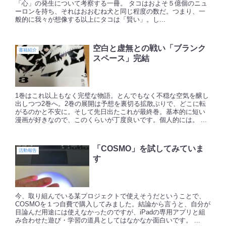
「心」の発生について考察する一冊。 タコはおよそ５億個のニュ
ーロンを持ち、それはおおむね犬と同じ程度の数だ。つまり、一
般的に我々が想像する以上にタコは「賢い」。し...
空白と虚無との戦い「ブランク
書籍紹介
スペース」完結
1巻はこれ以上もなく完璧な物語。とんでもなく不穏な空気を醸し
出しつつ2巻へ。2巻の展開は予想を裏切る拡散ぶりで、どこに転
がるのかと不安に。そして先日出たこれが最終巻。基本的に短い
漫画が好きなので、このくらいが丁度良いです。個人的には。 ...
「COSMO」を試してみていま
活動報告
す
今、取り組んでいる某プロジェクトで使えそうだということで、
COSMOを１つ自費で購入してみました。結論から言うと、自分が
目論んだ用途には使えなかったのですが、iPadの専用アプリと組
み合わせた遊び・学習の道具としてはなかなか面白いです。 ...