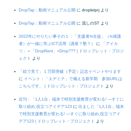
DropTap：動画マニュアル公開
に
dropletprj
より
DropTap：動画マニュアル公開
に
流しのST
より
2022年にやりたい事その１：「支援者⇆生徒」（⇆保護
者）が一緒に学ぶICT活用（講座？塾？）
に
「アイカ
ツ」＋「DropRent」=Drop??? | ドロップレット・プロジ
ェクト
より
「絵で見て」１万部突破（予定）記念イベントやります
に
イベント：「エデミテ」で備える新学期 参加URLは
こちらです。 | ドロップレット・プロジェクト
より
近刊：「1人1台」端末で特別支援教育が変わる! ―すぐに
取り組め,役立つアイデア123
に
出ました「1人1台」端末
で特別支援教育が変わる! ―すぐに取り組め,役立つアイ
デア123 | ドロップレット・プロジェクト
より