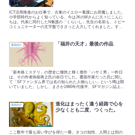
ICT活用推進のお仕事で、古巣のイエロー養護にお邪魔しました。
小学部時代からよく知っている、今はJKのMさんに久々にこんに
ちは。代表に同行したN養護の「くらいし」先生の名前も、トビー
コミュニケーターの文字盤でささっと入力してくれました。す...
「福井の天才」最後の作品
書籍紹介
「新本格ミステリ」の歴史に燦然と輝く傑作「ハサミ男」一昨日
は、その作者殊能将之氏の命日でした。覆面作家だった氏に関し
て「SFファンダム界では名の知られた人物らしい」という噂は聞
いていました。しかし、まさか1980年代後半、SFマガジン誌上...
進化はまったく違う経路で心を
書籍紹介
少なくとも二度、つくった。
ここ数年で最も深い学びを得た一冊。タコの知性、人間とは別の