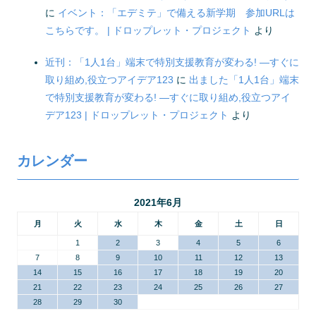
に
イベント：「エデミテ」で備える新学期 参加URLは
こちらです。 | ドロップレット・プロジェクト
より
近刊：「1人1台」端末で特別支援教育が変わる! ―すぐに
取り組め,役立つアイデア123
に
出ました「1人1台」端末
で特別支援教育が変わる! ―すぐに取り組め,役立つアイ
デア123 | ドロップレット・プロジェクト
より
カレンダー
2021年6月
月
火
水
木
金
土
日
1
2
3
4
5
6
7
8
9
10
11
12
13
14
15
16
17
18
19
20
21
22
23
24
25
26
27
28
29
30