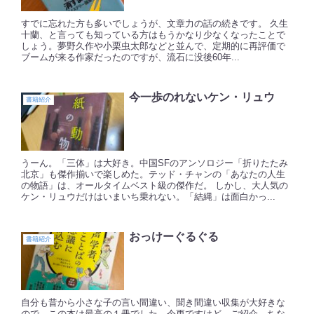
すでに忘れた方も多いでしょうが、文章力の話の続きです。 久生
十蘭、と言っても知っている方はもうかなり少なくなったことで
しょう。夢野久作や小栗虫太郎などと並んで、定期的に再評価で
ブームが来る作家だったのですが、流石に没後60年...
今一歩のれないケン・リュウ
書籍紹介
うーん。「三体」は大好き。中国SFのアンソロジー「折りたたみ
北京」も傑作揃いで楽しめた。テッド・チャンの「あなたの人生
の物語」は、オールタイムベスト級の傑作だ。 しかし、大人気の
ケン・リュウだけはいまいち乗れない。「結縄」は面白かっ...
おっけーぐるぐる
書籍紹介
自分も昔から小さな子の言い間違い、聞き間違い収集が大好きな
ので、この本は最高の１冊でした。今更ですけど、ご紹介。ちな