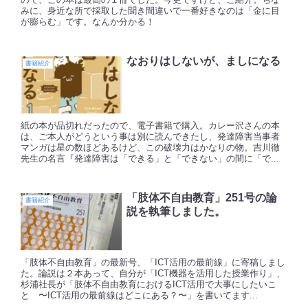
みに、身近な所で採取した聞き間違いで一番好きなのは「金に目
が膨らむ」です。なんか分かる！
なおりはしないが、ましになる
書籍紹介
紙の本が品切れだったので、電子書籍で購入。カレー沢さんの本
は、ご本人がどうという事は別に読んできたし、発達障害当事者
マンガは星の数ほどあるけど、この破壊力はかなりの物。吉川徹
先生の名言『発達障害は「できる」と「できない」の間に「で...
「肢体不自由教育」251号の論
書籍紹介
説を執筆しました。
「肢体不自由教育」の最新号、「ICT活用の最前線」に寄稿しまし
た。論説は２本あって、自分が「ICT機器を活用した授業作り」、
杉浦社長が「肢体不自由教育におけるICT活用で大事にしたいこ
と 〜ICT活用の最前線はどこにある？〜」を書いてます...