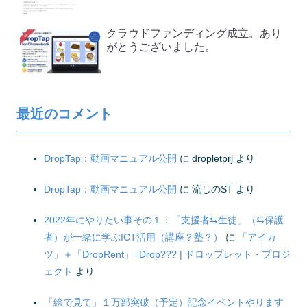
クラウドファンディング成立。あり
がとうございました。
最近のコメント
DropTap：動画マニュアル公開
に
dropletprj
より
DropTap：動画マニュアル公開
に
流しのST
より
2022年にやりたい事その１：「支援者⇆生徒」（⇆保護
者）が一緒に学ぶICT活用（講座？塾？）
に
「アイカ
ツ」＋「DropRent」=Drop??? | ドロップレット・プロジ
ェクト
より
「絵で見て」１万部突破（予定）記念イベントやります