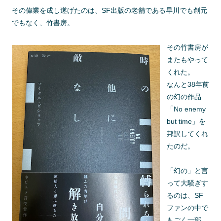
その偉業を成し遂げたのは、SF出版の老舗である早川でも創元
でもなく、竹書房。
その竹書房が
またもやって
くれた。
なんと38年前
の幻の作品
「No enemy
but time」を
邦訳してくれ
たのだ。
「幻の」と言
って大騒ぎす
るのは、SF
ファンの中で
もごく一部。