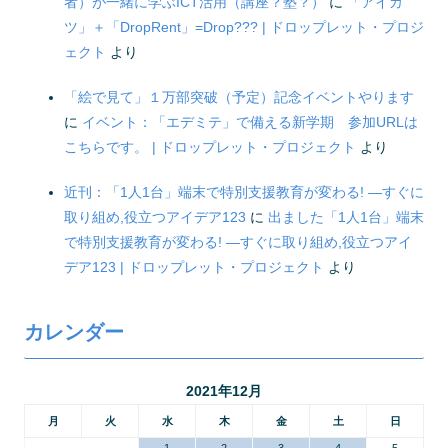
者）が一緒に学ぶICT活用（講座？塾？）
に
「アイカ
ツ」＋「DropRent」=Drop??? | ドロップレット・プロジ
ェクト
より
「絵で見て」１万部突破（予定）記念イベントやります
に
イベント：「エデミテ」で備える新学期 参加URLは
こちらです。 | ドロップレット・プロジェクト
より
近刊：「1人1台」端末で特別支援教育が変わる! ―すぐに
取り組め,役立つアイデア123
に
出ました「1人1台」端末
で特別支援教育が変わる! ―すぐに取り組め,役立つアイ
デア123 | ドロップレット・プロジェクト
より
カレンダー
2021年12月
月
火
水
木
金
土
日