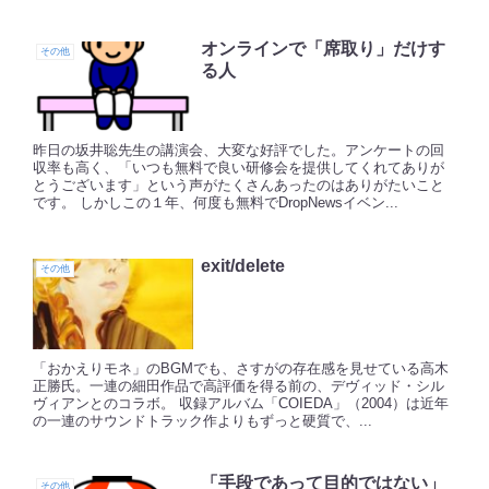
オンラインで「席取り」だけす
その他
る人
昨日の坂井聡先生の講演会、大変な好評でした。アンケートの回
収率も高く、「いつも無料で良い研修会を提供してくれてありが
とうございます」という声がたくさんあったのはありがたいこと
です。 しかしこの１年、何度も無料でDropNewsイベン...
exit/delete
その他
「おかえりモネ」のBGMでも、さすがの存在感を見せている高木
正勝氏。一連の細田作品で高評価を得る前の、デヴィッド・シル
ヴィアンとのコラボ。 収録アルバム「COIEDA」（2004）は近年
の一連のサウンドトラック作よりもずっと硬質で、...
「手段であって目的ではない」
その他