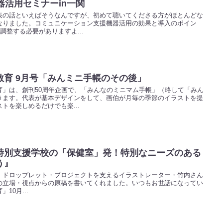
器活用セミナーin一関
表の話といえばそうなんですが、初めて聴いてくださる方がほとんどな
なりました。コミュニケーション支援機器活用の効果と導入のポイン
調整する必要がありますよ...
教育 9月号「みんミニ手帳のその後」
育」は、創刊50周年企画で、「みんなのミニマム手帳」（略して「みん
きます。代表が基本デザインをして、画伯が月毎の季節のイラストを提
トを楽しめるだけでも楽...
特別支援学校の「保健室」発！特別なニーズのある
う』
！ドロップレット・プロジェクトを支えるイラストレーター・竹内さん
の立場・視点からの原稿を書いてくれました。いつもお世話になってい
10月...