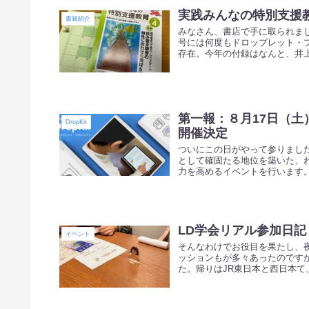
実践みんなの特別支援
書籍紹介
みなさん、書店で手に取られま
号には何度もドロップレット・
存在。今年の付録はなんと、井上
第一報：８月17日（土）
DropKit
開催決定
ついにこの日がやって参りました
として確固たる地位を築いた、われら
力を高めるイベントを行います。ま
LD学会リアル参加日記
イベント
そんなわけでお役目を果たし、
ッションもが多々あったのです
た。帰りはJR東日本と西日本て、