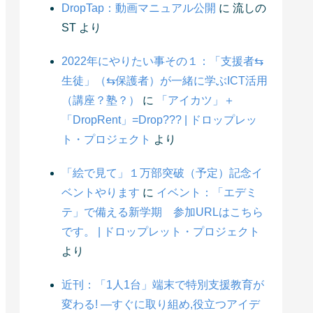
DropTap：動画マニュアル公開
に
流しの
ST
より
2022年にやりたい事その１：「支援者⇆
生徒」（⇆保護者）が一緒に学ぶICT活用
（講座？塾？）
に
「アイカツ」＋
「DropRent」=Drop??? | ドロップレッ
ト・プロジェクト
より
「絵で見て」１万部突破（予定）記念イ
ベントやります
に
イベント：「エデミ
テ」で備える新学期 参加URLはこちら
です。 | ドロップレット・プロジェクト
より
近刊：「1人1台」端末で特別支援教育が
変わる! ―すぐに取り組め,役立つアイデ