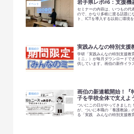
岩手県レポ#6：支援機
イベント
セミナーの内容は、いつもの代
ので、かなり多岐に渡る話題に
ト、ICTを導入する以前に環境を
実践みんなの特別支援
書籍紹介
学研「実践みんなの特別支援教
ミニ」）が毎月ダウンロードで
供しています。画伯の新作イラス
画伯の新連載開始！『
書籍紹介
子を学校全体で支えよ
ついにこの日がやってきました
が、ついに本職の「養護教諭」
る「実践 みんなの特別支援教育」