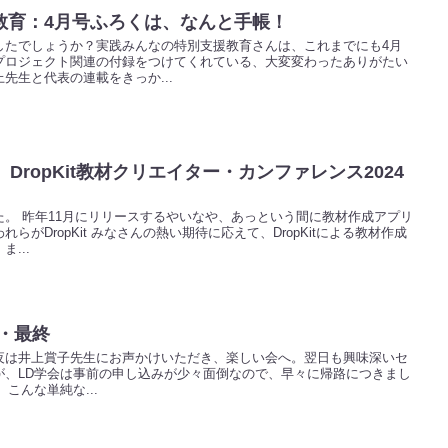
教育：4月号ふろくは、なんと手帳！
したでしょうか？実践みんなの特別支援教育さんは、これまでにも4月
プロジェクト関連の付録をつけてくれている、大変変わったありがたい
先生と代表の連載をきっか...
DropKit教材クリエイター・カンファレンス2024
。 昨年11月にリリースするやいなや、あっという間に教材作成アプリ
がDropKit みなさんの熱い期待に応えて、DropKitによる教材作成
...
・最終
夜は井上賞子先生にお声かけいただき、楽しい会へ。翌日も興味深いセ
が、LD学会は事前の申し込みが少々面倒なので、早々に帰路につきまし
こんな単純な...