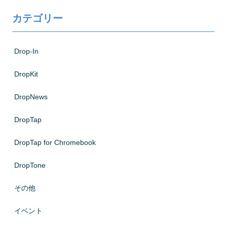
カテゴリー
Drop-In
DropKit
DropNews
DropTap
DropTap for Chromebook
DropTone
その他
イベント