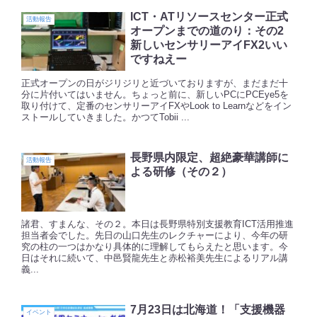
ICT・ATリソースセンター正式
活動報告
オープンまでの道のり：その2
新しいセンサリーアイFX2いい
ですねえー
正式オープンの日がジリジリと近づいておりますが、まだまだ十
分に片付いてはいません。ちょっと前に、新しいPCにPCEye5を
取り付けて、定番のセンサリーアイFXやLook to Learnなどをイン
ストールしていきました。かつてTobii ...
長野県内限定、超絶豪華講師に
活動報告
よる研修（その２）
諸君、すまんな、その２。本日は長野県特別支援教育ICT活用推進
担当者会でした。先日の山口先生のレクチャーにより、今年の研
究の柱の一つはかなり具体的に理解してもらえたと思います。今
日はそれに続いて、中邑賢龍先生と赤松裕美先生によるリアル講
義...
7月23日は北海道！「支援機器
イベント