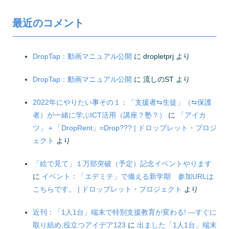
最近のコメント
DropTap：動画マニュアル公開
に
dropletprj
より
DropTap：動画マニュアル公開
に
流しのST
より
2022年にやりたい事その１：「支援者⇆生徒」（⇆保護
者）が一緒に学ぶICT活用（講座？塾？）
に
「アイカ
ツ」＋「DropRent」=Drop??? | ドロップレット・プロジ
ェクト
より
「絵で見て」１万部突破（予定）記念イベントやります
に
イベント：「エデミテ」で備える新学期 参加URLは
こちらです。 | ドロップレット・プロジェクト
より
近刊：「1人1台」端末で特別支援教育が変わる! ―すぐに
取り組め,役立つアイデア123
に
出ました「1人1台」端末