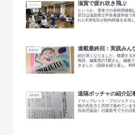
滋賀で疲れ吹き飛ぶ
イベント
というか、電車での長時間移動
翌日は滋賀県立甲良養護学校で
れたK津先生が校内研修を企画し
連載最終回：実践みん
書籍紹介
紹介遅くなりました。敬愛する
毎回、編集部のT郷さん、編集
きました（脱線を繰り返し、時間
遠隔ボッチャの紹介記
活動報告
ドロップレット・プロジェクト
校の先生方と共同で進めていま
自由児協会）の最新号でその活動