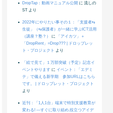
DropTap：動画マニュアル公開
に
流しの
ST
より
2022年にやりたい事その１：「支援者⇆
生徒」（⇆保護者）が一緒に学ぶICT活用
（講座？塾？）
に
「アイカツ」＋
「DropRent」=Drop??? | ドロップレッ
ト・プロジェクト
より
「絵で見て」１万部突破（予定）記念イ
ベントやります
に
イベント：「エデミ
テ」で備える新学期 参加URLはこちら
です。 | ドロップレット・プロジェクト
より
近刊：「1人1台」端末で特別支援教育が
変わる! ―すぐに取り組め,役立つアイデ