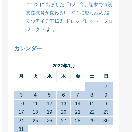
ア123
に
出ました「1人1台」端末で特別
支援教育が変わる! ―すぐに取り組め,役
立つアイデア123 | ドロップレット・プロ
ジェクト
より
カレンダー
2022年1月
月
火
水
木
金
土
日
1
2
3
4
5
6
7
8
9
10
11
12
13
14
15
16
17
18
19
20
21
22
23
24
25
26
27
28
29
30
31