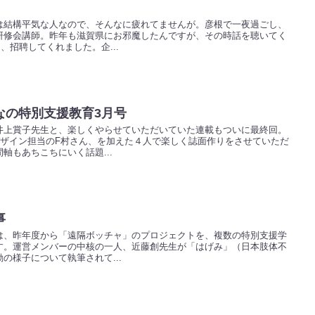
は結構平気な人なので、そんなに疲れてませんが。彦根で一夜過ごし、
研修会講師。昨年も滋賀県にお邪魔したんですが、その時話を聴いてく
、招聘してくれました。企...
なの特別支援教育3月号
井上賞子先生と、楽しくやらせていただいていた連載もついに最終回。
デザイン担当のF村さん、を加えた４人で楽しく誌面作りをさせていただ
軸もあちこちにいく話題...
事
は、昨年度から「遠隔ボッチャ」のプロジェクトを、複数の特別支援学
す。運営メンバーの中核の一人、近藤創先生が「はげみ」（日本肢体不
の様子について執筆されて...