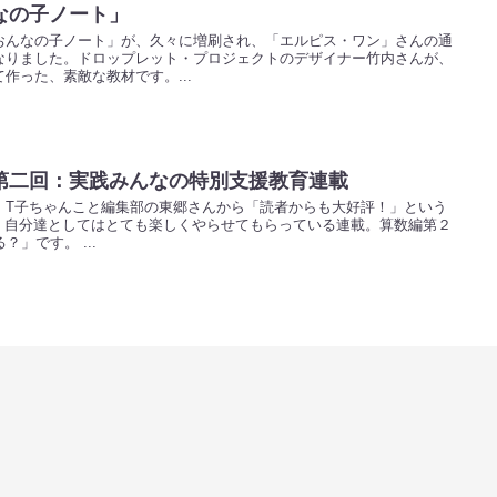
なの子ノート」
おんなの子ノート」が、久々に増刷され、「エルピス・ワン」さんの通
なりました。ドロップレット・プロジェクトのデザイナー竹内さんが、
作った、素敵な教材です。...
第二回：実践みんなの特別支援教育連載
。T子ちゃんこと編集部の東郷さんから「読者からも大好評！」という
が、自分達としてはとても楽しくやらせてもらっている連載。算数編第２
」です。 ...