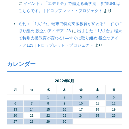
に
イベント：「エデミテ」で備える新学期 参加URLは
こちらです。 | ドロップレット・プロジェクト
より
近刊：「1人1台」端末で特別支援教育が変わる! ―すぐに
取り組め,役立つアイデア123
に
出ました「1人1台」端末
で特別支援教育が変わる! ―すぐに取り組め,役立つアイ
デア123 | ドロップレット・プロジェクト
より
カレンダー
2022年6月
月
火
水
木
金
土
日
1
2
3
4
5
6
7
8
9
10
11
12
13
14
15
16
17
18
19
20
21
22
23
24
25
26
27
28
29
30