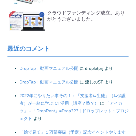
クラウドファンディング成立。あり
がとうございました。
最近のコメント
DropTap：動画マニュアル公開
に
dropletprj
より
DropTap：動画マニュアル公開
に
流しのST
より
2022年にやりたい事その１：「支援者⇆生徒」（⇆保護
者）が一緒に学ぶICT活用（講座？塾？）
に
「アイカ
ツ」＋「DropRent」=Drop??? | ドロップレット・プロジ
ェクト
より
「絵で見て」１万部突破（予定）記念イベントやります