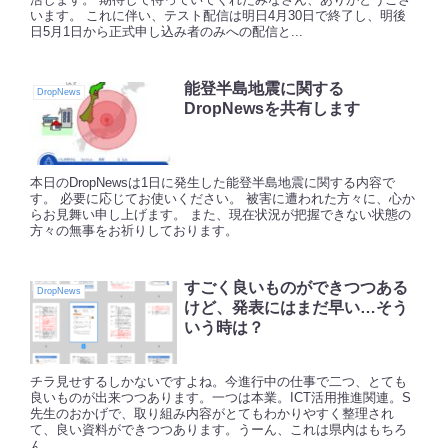
います。 これに伴い、テスト配信は明日4月30日で終了し、明後
日5月1日から正式申し込み者のみへの配信と...
能登半島地震に関する
DropNews
DropNewsを共有します
本日のDropNewsは1日に発生した能登半島地震に関する内容で
す。 必要に応じてお使いください。 被害に遭われた方々に、心か
らお見舞い申し上げます。 また、現在状況が把握できない状態の
方々の無事をお祈りしております。
すごく良いものができつつある
DropNews
けど、発表にはまだ早い…そう
いう時は？
チラ見せするしかないですよね。今進行中の仕事で二つ、とても
良いものが出来つつあります。一つは本業。ICT活用推進関連。S
先生のおかげで、取り組み内容がとてもわかりやすく整理され
て、良い資料ができつつあります。うーん、これは県内はもちろ
ん、...