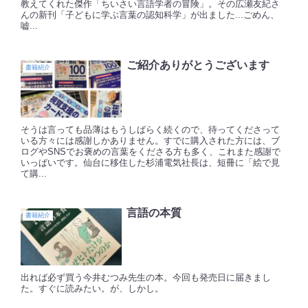
教えてくれた傑作「ちいさい言語学者の冒険」。その広瀬友紀さ
んの新刊「子どもに学ぶ言葉の認知科学」が出ました...ごめん、
嘘...
ご紹介ありがとうございます
書籍紹介
そうは言っても品薄はもうしばらく続くので、待ってくださって
いる方々には感謝しかありません。すでに購入された方には、ブ
ログやSNSでお褒めの言葉をくださる方も多く、これまた感謝で
いっぱいです。仙台に移住した杉浦電気社長は、短冊に「絵で見
て購...
言語の本質
書籍紹介
出れば必ず買う今井むつみ先生の本。今回も発売日に届きまし
た。すぐに読みたい。が、しかし。