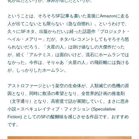
化が出たというか、厚みが増したというか。
ということは、そろそろSF記事も書いた直後にAmazonに走る
人が出てこないとも限らない（急な自惚れ）。というわけで、
久々にSFネタ。出版からだいぶ経った話題作「プロジェクト・
ヘイル・メアリー」だが、ネタバレコメントしてもそろそろ怒
られないだろう。「火星の人」は掛け値なしの大傑作だった
が、続く「アルテミス」は面白いけど、流石にホームランでは
なかった。今作は、そりゃあ「火星の人」の飛距離には負ける
が、しっかりしたホームラン。
アストロファージという架空の生命体が、人類滅亡の危機の原
因となり、同時に救済の希望となり、全世界的計画の推進剤
（文字通り）となり、高密度で話が展開していく。まさに思弁
小説＝スペキュレイティブ・フィクション (Speculative
Fiction) としてのSFの醍醐味を感じさせる作品です。おすすめ
です。