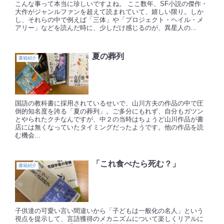
こんな事って本当に珍しいですよね。 ここ数年、SF小説の傑作・
大作がジャンルファンを超えて読まれていて、嬉しい限り。しか
し、それらの中で例えば「三体」や「プロジェクト・ヘイル・メ
アリー」などを読んだ時に、少しだけ感じるのが、異星人の...
夏の葬列
書籍紹介
国語の教科書に採用されているせいで、山川方夫の作品の中で圧
倒的知名度を誇る「夏の葬列」。ご多分にもれず、自分もガツン
とやられたクチなんですが、中２の当時はちょうど山川作品が書
店には無くなっていたタイミングだったようです。他の作品を読
む機会...
「これ食べたら死む？」
書籍紹介
子供達の可愛い言い間違いから「子どもは一般化の名人」という
視点を提示して、言語獲得のメカニズムについて楽しくリアルに