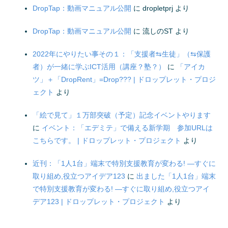
DropTap：動画マニュアル公開
に
dropletprj
より
DropTap：動画マニュアル公開
に
流しのST
より
2022年にやりたい事その１：「支援者⇆生徒」（⇆保護
者）が一緒に学ぶICT活用（講座？塾？）
に
「アイカ
ツ」＋「DropRent」=Drop??? | ドロップレット・プロジ
ェクト
より
「絵で見て」１万部突破（予定）記念イベントやります
に
イベント：「エデミテ」で備える新学期 参加URLは
こちらです。 | ドロップレット・プロジェクト
より
近刊：「1人1台」端末で特別支援教育が変わる! ―すぐに
取り組め,役立つアイデア123
に
出ました「1人1台」端末
で特別支援教育が変わる! ―すぐに取り組め,役立つアイ
デア123 | ドロップレット・プロジェクト
より