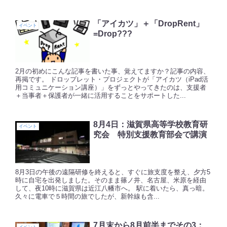
「アイカツ」＋「DropRent」
イベント
=Drop???
2月の初めにこんな記事を書いた事、覚えてますか？記事の内容、
再掲です。 ドロップレット・プロジェクトが「アイカツ（iPad活
用コミュニケーション講座）」をずっとやってきたのは、支援者
＋当事者＋保護者が一緒に活用することをサポートした...
8月4日：滋賀県高等学校教育研
イベント
究会 特別支援教育部会で講演
8月3日の午後の遠隔研修を終えると、すぐに旅支度を整え、夕方5
時に自宅を出発しました。そのまま篠ノ井、名古屋、米原を経由
して、夜10時に滋賀県は近江八幡市へ。 駅に着いたら、真っ暗。
久々に電車で５時間の旅でしたが、新幹線も含...
7月末から8月前半までその3：