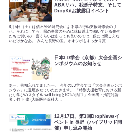
イベント
ABAリハ、我孫子特支、そして
DropKitお披露目イベント
8月5日（土）は信州ABA研究会による県の行動支援研修会のリ
ハ。それにしても、県の事業のために休日返上で働いている先生
たちに労いの一言くらいはあっても良いのでは...僕には聞こえな
いだけかなあ。 みんな長野の宝。オオツボもすっかり貫...
日本LD学会（京都）大会企画シ
イベント
ンポジウムのお知らせ
あー、告知忘れてましたー。 今年のLD学会では「大会企画シンポ
ジウム」に登壇させていただきます。 「特別支援教育における新
たな学びのスタイル-well-beingとICTの活用-」企画者・指定討論
者：竹下 盛 (大阪医科薬科大...
12月17日、第3回DropNewsイ
DropNews
ベント in 長野（ハイブリッド開
催）申し込み開始