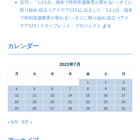
近刊：「1人1台」端末で特別支援教育が変わる! ―すぐに
取り組め,役立つアイデア123
に
出ました「1人1台」端末
で特別支援教育が変わる! ―すぐに取り組め,役立つアイ
デア123 | ドロップレット・プロジェクト
より
カレンダー
2022年7月
月
火
水
木
金
土
日
1
2
3
4
5
6
7
8
9
10
11
12
13
14
15
16
17
18
19
20
21
22
23
24
25
26
27
28
29
30
31
« 6月
8月 »