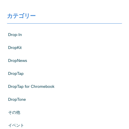
カテゴリー
Drop-In
DropKit
DropNews
DropTap
DropTap for Chromebook
DropTone
その他
イベント