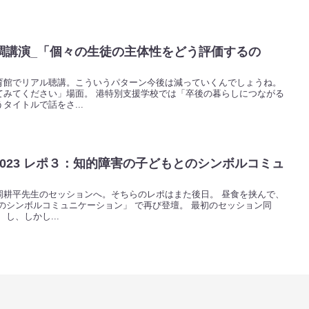
調講演_「個々の生徒の主体性をどう評価するの
育館でリアル聴講。こういうパターン今後は減っていくんでしょうね。
てみてください」場面。 港特別支援学校では「卒後の暮らしにつながる
タイトルで話をさ...
 2023 レポ３：知的障害の子どもとのシンボルコミュ
岡耕平先生のセッションへ。そちらのレポはまた後日。 昼食を挟んで、
のシンボルコミュニケーション」 で再び登壇。 最初のセッション同
し、しかし...