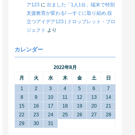
ア123
に
出ました「1人1台」端末で特別
支援教育が変わる! ―すぐに取り組め,役
立つアイデア123 | ドロップレット・プロ
ジェクト
より
カレンダー
2022年8月
月
火
水
木
金
土
日
1
2
3
4
5
6
7
8
9
10
11
12
13
14
15
16
17
18
19
20
21
22
23
24
25
26
27
28
29
30
31