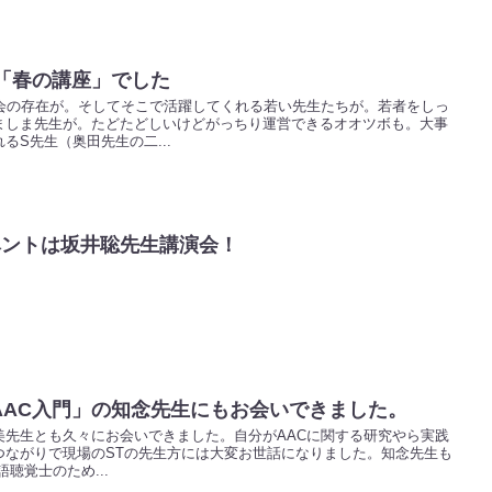
会「春の講座」でした
究会の存在が。そしてそこで活躍してくれる若い先生たちが。若者をしっ
ましま先生が。たどたどしいけどがっちり運営できるオオツボも。大事
るS先生（奥田先生の二...
sイベントは坂井聡先生講演会！
AAC入門」の知念先生にもお会いできました。
美先生とも久々にお会いできました。自分がAACに関する研究やら実践
つながりで現場のSTの先生方には大変お世話になりました。知念先生も
聴覚士のため...