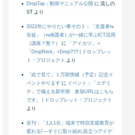
DropTap：動画マニュアル公開
に
流しの
ST
より
2022年にやりたい事その１：「支援者⇆
生徒」（⇆保護者）が一緒に学ぶICT活用
（講座？塾？）
に
「アイカツ」＋
「DropRent」=Drop??? | ドロップレッ
ト・プロジェクト
より
「絵で見て」１万部突破（予定）記念イ
ベントやります
に
イベント：「エデミ
テ」で備える新学期 参加URLはこちら
です。 | ドロップレット・プロジェクト
より
近刊：「1人1台」端末で特別支援教育が
変わる! ―すぐに取り組め,役立つアイデ