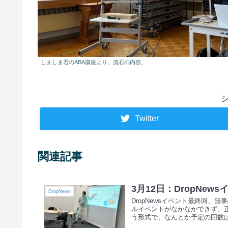
しましま君のABA講座より。流石の内容。
Twitter
関連記事
3月12日：DropNe
DropNews
DropNewsイベント最終回
ルイベントがなかなかできず、
う形式で、なんとか予定の回数は