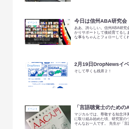
今日は信州ABA研究
イベント
ああ、誇らしい。信州ABA研
かりサポートして後続育てるし
な事をちゃんとフォローしてくれ
2月19日DropNew
DropNews
そして早くも残席２！
「言語聴覚士のための
イベント
マジカルでは、尊敬する知念洋
に取り組み始めた頃、研究室の
そんなお一人です。 先生が「言語