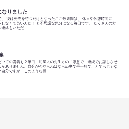
能になりました
、 後は発売を待つだけとなったここ数週間は、 休日や休憩時間に
しなくて良いんだ！ と不思議な気分になる毎日です。 たくさんの方
連絡もいただ...
義
だいての講義も２年目。明星大の先生方のご厚意で、連続でお話しさせ
しかありません。自分が今やらねばならぬ事で手一杯で、とてもじゃな
自分ですが、このような機...