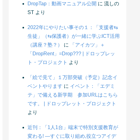
DropTap：動画マニュアル公開
に
流しの
ST
より
2022年にやりたい事その１：「支援者⇆
生徒」（⇆保護者）が一緒に学ぶICT活用
（講座？塾？）
に
「アイカツ」＋
「DropRent」=Drop??? | ドロップレッ
ト・プロジェクト
より
「絵で見て」１万部突破（予定）記念イ
ベントやります
に
イベント：「エデミ
テ」で備える新学期 参加URLはこちら
です。 | ドロップレット・プロジェクト
より
近刊：「1人1台」端末で特別支援教育が
変わる! ―すぐに取り組め,役立つアイデ