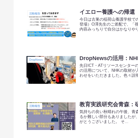
イエロー養護への帰還
活動報告
今日は古巣の稲荷山養護学校で
登場）O澤先生のご差配で、「
内容みっちりで自分はかなりやり
DropNewsの活用：
DropNews
先日ICT・ATリソースセンター
の活用について、NHKの取材が
わせをいただきました。色々説明し
教育実践研究会青森：
活動報告
気持ちの良い秋晴れの午後、青
るか難しい部分もありましたが
がとうございました。 そ...