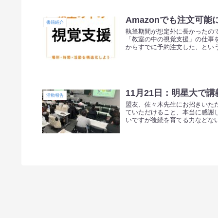
Amazonでも注文可
書籍紹介
執筆期間が想定外に長かったので
「教室の中の視覚支援」の仕事を
からすでに予約注文した、という
11月21日：明星大で講
活動報告
盟友、佐々木先生にお招きいた
ていただけること、本当に感謝
いですが後続を育てる力などない