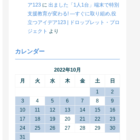
ア123
に
出ました「1人1台」端末で特別
支援教育が変わる! ―すぐに取り組め,役
立つアイデア123 | ドロップレット・プロ
ジェクト
より
カレンダー
2022年10月
月
火
水
木
金
土
日
1
2
3
4
5
6
7
8
9
10
11
12
13
14
15
16
17
18
19
20
21
22
23
24
25
26
27
28
29
30
31