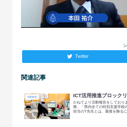
Twitter
関連記事
ICT活用推進ブロック
活動報告
かねてより活動報告をしておりま
務、「県内全ての特別支援学校の
担当のY先生とは、最後を飾るにふ