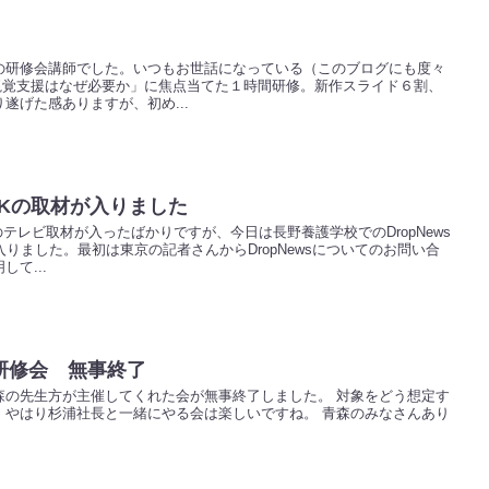
の研修会講師でした。いつもお世話になっている（このブログにも度々
視覚支援はなぜ必要か」に焦点当てた１時間研修。新作スライド６割、
遂げた感ありますが、初め...
NHKの取材が入りました
のテレビ取材が入ったばかりですが、今日は長野養護学校でのDropNews
入りました。最初は東京の記者さんからDropNewsについてのお問い合
て...
研修会 無事終了
森の先生方が主催してくれた会が無事終了しました。 対象をどう想定す
、やはり杉浦社長と一緒にやる会は楽しいですね。 青森のみなさんあり