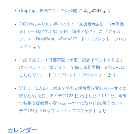
DropTap：動画マニュアル公開
に
流しのST
より
2022年にやりたい事その１：「支援者⇆生徒」（⇆保護
者）が一緒に学ぶICT活用（講座？塾？）
に
「アイカ
ツ」＋「DropRent」=Drop??? | ドロップレット・プロジ
ェクト
より
「絵で見て」１万部突破（予定）記念イベントやります
に
イベント：「エデミテ」で備える新学期 参加URLは
こちらです。 | ドロップレット・プロジェクト
より
近刊：「1人1台」端末で特別支援教育が変わる! ―すぐに
取り組め,役立つアイデア123
に
出ました「1人1台」端末
で特別支援教育が変わる! ―すぐに取り組め,役立つアイ
デア123 | ドロップレット・プロジェクト
より
カレンダー