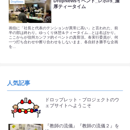
DropNewsイベント_レポ#5_濃
DropNews
厚ティータイム
画伯に「社長と代表のテンションが異常に高い」と言われた、前
半の部は終わり。ゆっくり休憩＆ティータイム...とは名ばかり。
ここからが信州カンファ的イベントの真骨頂。各実行委員が、何
一つ打ち合わせや擦り合わせをしないまま、各自好き勝手な企画
を...
人気記事
ドロップレット・プロジェクトのウ
ェブサイトへようこそ
『教師の流儀』『教師の流儀２』を