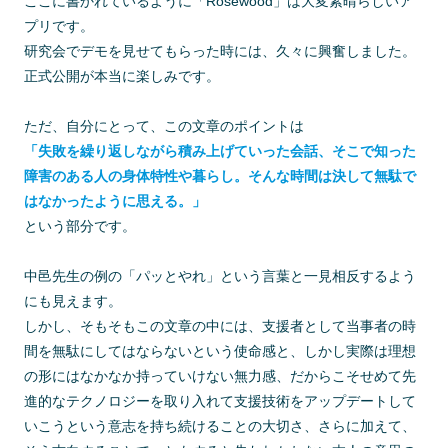
ここに書かれているように「Rosewood」は大変素晴らしいア
プリです。
研究会でデモを見せてもらった時には、久々に興奮しました。
正式公開が本当に楽しみです。
ただ、自分にとって、この文章のポイントは
「失敗を繰り返しながら積み上げていった会話、そこで知った
障害のある人の身体特性や暮らし。そんな時間は決して無駄で
はなかったように思える。」
という部分です。
中邑先生の例の「パッとやれ」という言葉と一見相反するよう
にも見えます。
しかし、そもそもこの文章の中には、支援者として当事者の時
間を無駄にしてはならないという使命感と、しかし実際は理想
の形にはなかなか持っていけない無力感、だからこそせめて先
進的なテクノロジーを取り入れて支援技術をアップデートして
いこうという意志を持ち続けることの大切さ、さらに加えて、