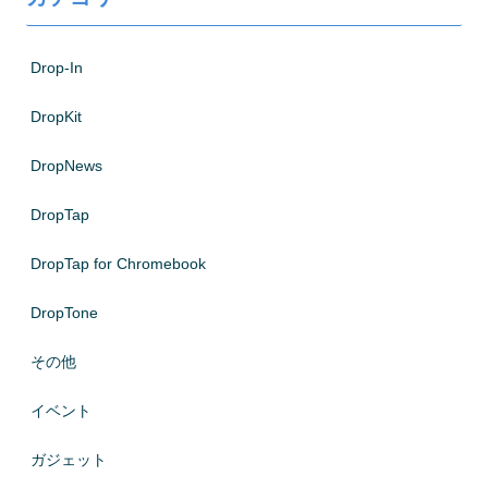
Drop-In
DropKit
DropNews
DropTap
DropTap for Chromebook
DropTone
その他
イベント
ガジェット