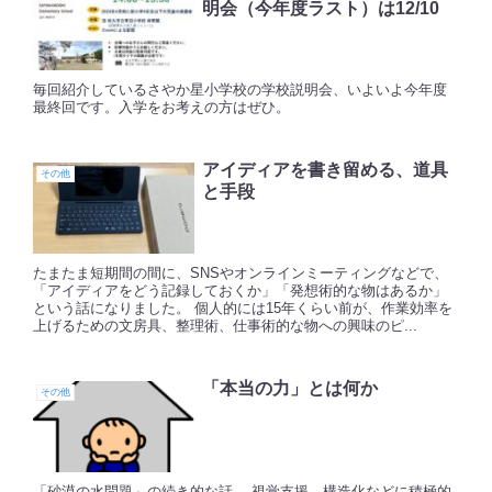
明会（今年度ラスト）は12/10
毎回紹介しているさやか星小学校の学校説明会、いよいよ今年度
最終回です。入学をお考えの方はぜひ。
アイディアを書き留める、道具
その他
と手段
たまたま短期間の間に、SNSやオンラインミーティングなどで、
「アイディアをどう記録しておくか」「発想術的な物はあるか」
という話になりました。 個人的には15年くらい前が、作業効率を
上げるための文房具、整理術、仕事術的な物への興味のピ...
「本当の力」とは何か
その他
「砂漠の水問題」の続き的な話。 視覚支援、構造化などに積極的