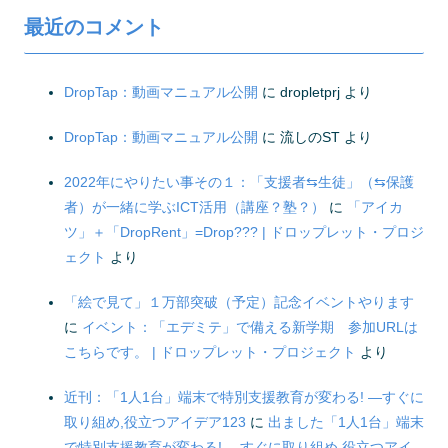
最近のコメント
DropTap：動画マニュアル公開
に
dropletprj
より
DropTap：動画マニュアル公開
に
流しのST
より
2022年にやりたい事その１：「支援者⇆生徒」（⇆保護
者）が一緒に学ぶICT活用（講座？塾？）
に
「アイカ
ツ」＋「DropRent」=Drop??? | ドロップレット・プロジ
ェクト
より
「絵で見て」１万部突破（予定）記念イベントやります
に
イベント：「エデミテ」で備える新学期 参加URLは
こちらです。 | ドロップレット・プロジェクト
より
近刊：「1人1台」端末で特別支援教育が変わる! ―すぐに
取り組め,役立つアイデア123
に
出ました「1人1台」端末
で特別支援教育が変わる! ―すぐに取り組め,役立つアイ