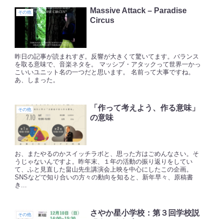
Massive Attack – Paradise
その他
Circus
昨日の記事が読まれすぎ。反響が大きくて驚いてます。バランス
を取る意味で、音楽ネタを。 マッシブ・アタックって世界一かっ
こいいユニット名の一つだと思います。 名前って大事ですね。
あ、しまった。
「作って考えよう、作る意味」
その他
の意味
お、またやるのかスイッチラボと、思った方はごめんなさい。そ
うじゃないんですよ。昨年末、１年の活動の振り返りをしてい
て、ふと見直した畠山先生講演会上映を中心にしたこの企画。
SNSなどで知り合いの方々の動向を知ると、新年早々、原稿書
き...
さやか星小学校：第３回学校説
その他