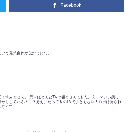
Facebook
という発想自体がなかったな。
ですみません。 元々ほとんどTVは観ませんでした。えー？いい歳し
ばかりしているのに？ええ、だって今のTVでまともな巨大ロボは見られ
くて...