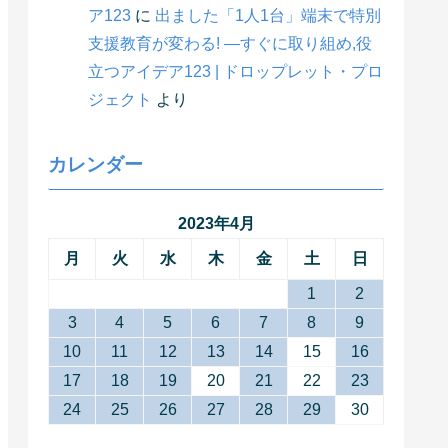
ア123
に
出ました「1人1台」端末で特別
支援教育が変わる! ―すぐに取り組め,役
立つアイデア123 | ドロップレット・プロ
ジェクト
より
カレンダー
2023年4月
月
火
水
木
金
土
日
1
2
3
4
5
6
7
8
9
10
11
12
13
14
15
16
17
18
19
20
21
22
23
24
25
26
27
28
29
30