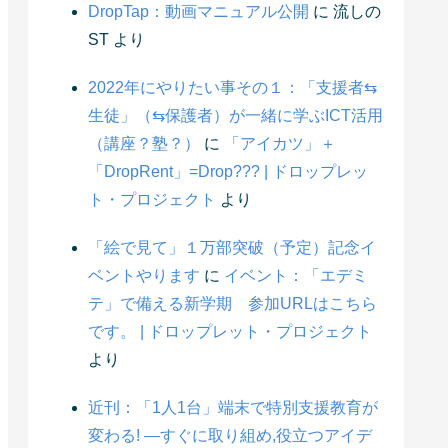
DropTap：動画マニュアル公開
に
流しの
ST
より
2022年にやりたい事その１：「支援者⇆
生徒」（⇆保護者）が一緒に学ぶICT活用
（講座？塾？）
に
「アイカツ」＋
「DropRent」=Drop??? | ドロップレッ
ト・プロジェクト
より
「絵で見て」１万部突破（予定）記念イ
ベントやります
に
イベント：「エデミ
テ」で備える新学期 参加URLはこちら
です。 | ドロップレット・プロジェクト
より
近刊：「1人1台」端末で特別支援教育が
変わる! ―すぐに取り組め,役立つアイデ