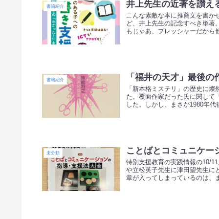
井上先生の近著を讃え
書籍紹介
こんな素敵な本に推薦文を書か
ど、井上先生の記念すべき単著
もじゃあ、プレッシャーだから他
「福井の天才」最後の
書籍紹介
「新本格ミステリ」の歴史に燦
た。覆面作家だった氏に関して
した。しかし、まさか1980年代後
ことばとコミュニケー
未分類
特別支援教育の実践情報の10/
や立松英子先生に津田望先生に
章が入ってしまっているのは、ま