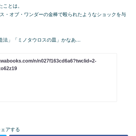
たことは。
ンス・オブ・ワンダーの金棒で殴られたようなショックを与
造法」「ミノタウロスの皿」かなあ…
awabooks.com/n/n027f163cd6a6?twclid=2-
xo62z19
シェアする