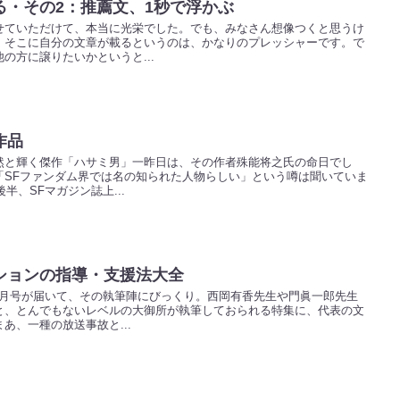
る・その2：推薦文、1秒で浮かぶ
せていただけて、本当に光栄でした。でも、みなさん想像つくと思うけ
。そこに自分の文章が載るというのは、かなりのプレッシャーです。で
の方に譲りたいかというと...
作品
然と輝く傑作「ハサミ男」一昨日は、その作者殊能将之氏の命日でし
「SFファンダム界では名の知られた人物らしい」という噂は聞いていま
半、SFマガジン誌上...
ションの指導・支援法大全
11月号が届いて、その執筆陣にびっくり。西岡有香先生や門眞一郎先生
と、とんでもないレベルの大御所が執筆しておられる特集に、代表の文
あ、一種の放送事故と...