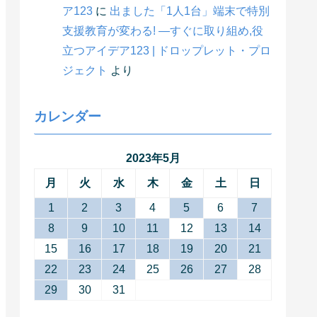
ア123
に
出ました「1人1台」端末で特別
支援教育が変わる! ―すぐに取り組め,役
立つアイデア123 | ドロップレット・プロ
ジェクト
より
カレンダー
2023年5月
月
火
水
木
金
土
日
1
2
3
4
5
6
7
8
9
10
11
12
13
14
15
16
17
18
19
20
21
22
23
24
25
26
27
28
29
30
31