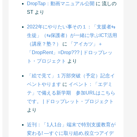
DropTap：動画マニュアル公開
に
流しの
ST
より
2022年にやりたい事その１：「支援者⇆
生徒」（⇆保護者）が一緒に学ぶICT活用
（講座？塾？）
に
「アイカツ」＋
「DropRent」=Drop??? | ドロップレッ
ト・プロジェクト
より
「絵で見て」１万部突破（予定）記念イ
ベントやります
に
イベント：「エデミ
テ」で備える新学期 参加URLはこちら
です。 | ドロップレット・プロジェクト
より
近刊：「1人1台」端末で特別支援教育が
変わる! ―すぐに取り組め,役立つアイデ