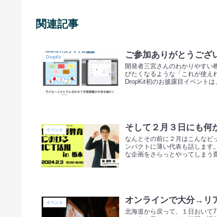
関連記事
ご参加ありがとうございま
DropKit
開発者三宮さんのわかりやすい
びたくなるような「これが使え
DropKit初のお披露目イベントは
そして２月３日にも何
イベント
なんとその前に２月はこんなビ
ンパクトに薄い代表も話します。
な企画をさらっとやってしまう齋
オンラインで大分→リ
イベント
北海道から戻って、１日おいて7