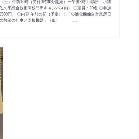
日（土）午前10時（受付9時30分開始）〜午後3時 〇場所：小諸
佐久平総合技術高校臼田キャンパス内） 〇定員：20名 〇参加
 2500円） 〇内容 午前の部（予定）：「杉浦電機仙台営業所日
の教師の仕事と支援機器」（仮） ...