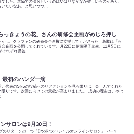
義でした。遠隔での演習というのはやはりなかなか難しいものがあり、
いたいなあ、と思いつつ...
「らっきょうの花」さんの研修会企画がめじろ押し
が...。クラファンの研修会企画権に支援してくださった、鳥取は「ら
会企画を公開してくれています。月22日に伊藤陽子先生、11月5日に
それぞれ講義...
、最初のハンダ一滴
活。代表のSNSの投稿へのリアクションを見る限りは、楽しんでくれた
い限りです。次回に向けての意欲が高まりました。 成功の理由は、やは
..
ラインサロンは9月30日！
ィングのリターンの一つ「DropKitスペシャルオンラインサロン」（年４