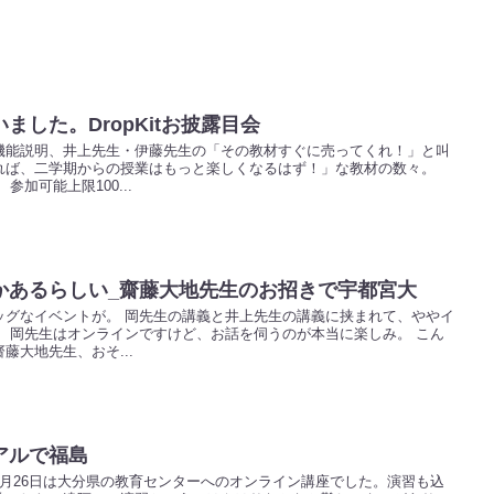
した。DropKitお披露目会
機能説明、井上先生・伊藤先生の「その教材すぐに売ってくれ！」と叫
れば、二学期からの授業はもっと楽しくなるはず！」な教材の数々。
、参加可能上限100...
かあるらしい_齋藤大地先生のお招きで宇都宮大
ッグなイベントが。 岡先生の講義と井上先生の講義に挟まれて、ややイ
 岡先生はオンラインですけど、お話を伺うのが本当に楽しみ。 こん
藤大地先生、おそ...
アルで福島
月26日は大分県の教育センターへのオンライン講座でした。演習も込