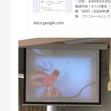
〇日時：令和5年6月10
養護学校うすだ分教室（
費：500円（別途材料費
報 プリコル―ルとして
docs.google.com