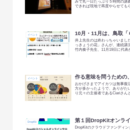
みで丸一日たっぷり５時間の講
できれば現地で再度やらせてもら
10月・11月は、鳥取
イベント
井上先生のは終わっちゃいました
っきょうの花」さんが、連続講演
竹内奏子先生、11月19日に代表が
作る意味を問うための
イベント
おかげさまでアイカツは無事復
方が多かったようで、ありがた
り元々の主催者であるCiariさんと.
第１回DropKitオン
DropKit
DropKitのクラウドファンデ