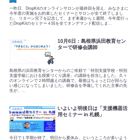
一昨日、DropKitのオンラインサロンが最終回を迎え、みなさまに
今年度の実施をお約束したセミナーとサロンが全て終了しまし
た。 リターン完了を記念して、まず来週から１週間、今年度行っ
たDropKitのセミナー４回を全てオンデマンド配信しま...
10月6日：島根県浜田教育セン
活動報告
ターで研修会講師
島根県の浜田教育センターからのご依頼で「特別支援学校・特別
支援学級における授業づくり講座」の講師を担当しました。久々
のオンラインで２時間越えの講義で、最後はちょっと口が回らな
い感じになってしまいました。研修会を準備してくれた主事の先
生が、...
いよいよ明後日は「支援機器活
活動報告
用セミナー in 札幌」
今日で１学期が終了、明日から夏休み、というところが多いよう