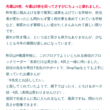
先週は6校、今週は5校を回ってさすがにちょっと疲れました。
昨年度に積み上げる形で着実に成果を上げている学校や、担当
者が変わったにも関わらず驚く程仕事を進めてくれている学校
など、相変わらず素晴らしい姿がたくさんみられて嬉しい限り
です。
疲れが吹き飛ぶ、というほど若さも体力もありませんが、少な
くとも今年の展開が楽しみになっています。
昨日はH養護学校に、このブログでよくいじられる南信のブロ
ックリーダー「名前だけは美少女」K氏と一緒に伺いました。
担任の先生や専任T先生のサポートで、DropTapをとても上手に
使っていたお嬢さんが
「K先生とお話ししたい」
と探してくれていたようで、廊下でばったり。とろけるボーズ
頭・K氏（表情は変わりませんけど）。
巡回で生徒さんに気に入られるなんて、最高ですね。関わりの
良さが想像できます。