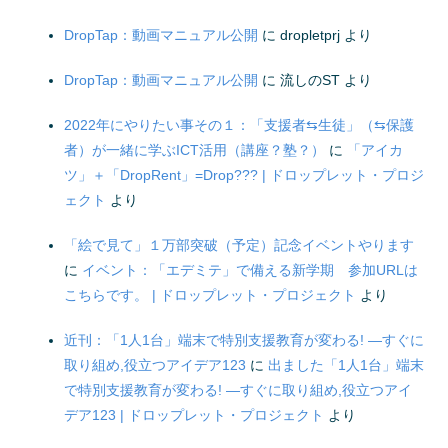
DropTap：動画マニュアル公開
に
dropletprj
より
DropTap：動画マニュアル公開
に
流しのST
より
2022年にやりたい事その１：「支援者⇆生徒」（⇆保護
者）が一緒に学ぶICT活用（講座？塾？）
に
「アイカ
ツ」＋「DropRent」=Drop??? | ドロップレット・プロジ
ェクト
より
「絵で見て」１万部突破（予定）記念イベントやります
に
イベント：「エデミテ」で備える新学期 参加URLは
こちらです。 | ドロップレット・プロジェクト
より
近刊：「1人1台」端末で特別支援教育が変わる! ―すぐに
取り組め,役立つアイデア123
に
出ました「1人1台」端末
で特別支援教育が変わる! ―すぐに取り組め,役立つアイ
デア123 | ドロップレット・プロジェクト
より