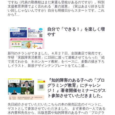
ですね（代表の勤務校はまだ来週も登校があるのですが）。特別
支援教育界隈でよく言われる「夏の巡業」（実はあまり好きな言
い回しじゃないんですが）自分も明後日からスタートです。これ
から7...
自分で「できる！」を楽しく増
書籍紹介
やす
新刊のチラシができました。４月２７日、全国書店で発売です。
学研「実践障害児教育」に15回に渡って連載させてもらった「絵
で見てわかる キホンカード教材」をベースに、多数の描き下ろ
しイラスト、新規デザインテンプレートをてんこ盛...
『知的障害のある子への「プロ
イベント
グラミング教育」にチャレン
ジ！ 』著者開催セミナーにゲス
ト参加させていただきました。
先日紹介させていただいたこちらの本の発売記念のイベントに、
ゲストとして参加させていただきました。 まず著者の一人である
水内豊和先生から、出版意図や知的障害のある子への「プログラ