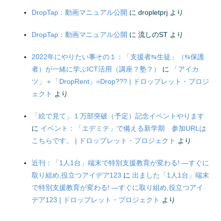
DropTap：動画マニュアル公開
に
dropletprj
より
DropTap：動画マニュアル公開
に
流しのST
より
2022年にやりたい事その１：「支援者⇆生徒」（⇆保護
者）が一緒に学ぶICT活用（講座？塾？）
に
「アイカ
ツ」＋「DropRent」=Drop??? | ドロップレット・プロジ
ェクト
より
「絵で見て」１万部突破（予定）記念イベントやります
に
イベント：「エデミテ」で備える新学期 参加URLは
こちらです。 | ドロップレット・プロジェクト
より
近刊：「1人1台」端末で特別支援教育が変わる! ―すぐに
取り組め,役立つアイデア123
に
出ました「1人1台」端末
で特別支援教育が変わる! ―すぐに取り組め,役立つアイ
デア123 | ドロップレット・プロジェクト
より