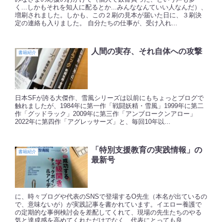
く...しかもそれを知人に配るとか...みんななんていい人なんだ）、
増刷されました。しかも、この２刷の見本が届いた日に、３刷決
定の連絡も入りました。 自分たちの仕事が、受け入れ...
人間の実存、それ自体への攻撃
書籍紹介
日本SFが誇る大傑作、雪風シリーズは以前にもちょっとブログで
触れましたが、1984年に第一作「戦闘妖精・雪風」1999年に第二
作「グッドラック」2009年に第三作「アンブロークンアロー」
2022年に第四作「アグレッサーズ」と、毎回10年以...
「特別支援教育の実践情報」の
書籍紹介
最新号
に、時々ブログや代表のSNSで登場するO先生（本名が出ているの
で、意味ないが）が実践記事を書かれています。イエロー養護で
の定期的な事例検討会を差配してくれて、現場の先生たちのやる
気と達成感を高めてくれただけでなく、代表にとっても良...