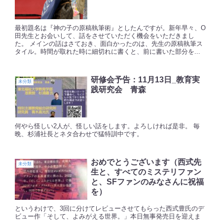
最初題名は『神の子の原稿執筆術』としたんですが。新年早々、O
田先生とお会いして、話をさせていただく機会をいただきまし
た。 メインの話はさておき、面白かったのは、先生の原稿執筆ス
タイル。時間が取れた時に細切れに書くと、前に書いた部分を...
研修会予告：11月13日_教育実
未分類
践研究会 青森
何やら怪しい2人が、怪しい話をします。よろしければ是非。 毎
晩、杉浦社長とネタ合わせで猛特訓中です。
おめでとうございます（西式先
未分類
生と、すべてのミステリファン
と、SFファンのみなさんに祝福
を）
というわけで、3回に分けてレビューさせてもらった西式豊氏のデ
ビュー作「そして、よみがえる世界。」本日無事発売日を迎えま