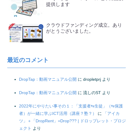
提供します
クラウドファンディング成立。あり
がとうございました。
最近のコメント
DropTap：動画マニュアル公開
に
dropletprj
より
DropTap：動画マニュアル公開
に
流しのST
より
2022年にやりたい事その１：「支援者⇆生徒」（⇆保護
者）が一緒に学ぶICT活用（講座？塾？）
に
「アイカ
ツ」＋「DropRent」=Drop??? | ドロップレット・プロジ
ェクト
より