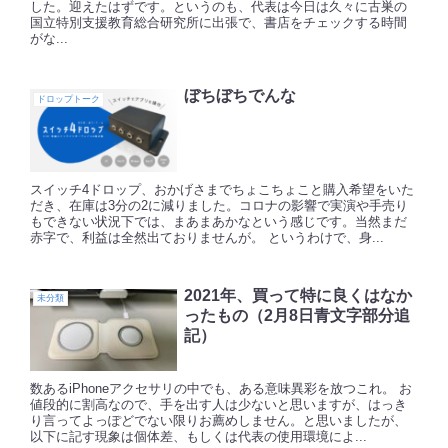
した。迎えたはずです。というのも、代表は今日は久々に古巣の
国立特別支援教育総合研究所に出張で、書店をチェックする時間
がな...
ぼちぼちでんな
ドロップトーク
スイッチ4ドロップ、おかげさまでちょこちょこと購入希望をいた
だき、在庫は3分の2に減りました。コロナの影響で実演や手売り
もできない状況下では、まあまあかなという感じです。当然まだ
赤字で、利益は全然出ておりませんが。 というわけで、身...
2021年、買って特に良くはなか
未分類
ったもの（2月8日青文字部分追
記）
数あるiPhoneアクセサリの中でも、ある意味異彩を放つこれ。 お
値段的に割高なので、手を出す人は少ないと思いますが、はっき
り言ってよっぽどでない限りお薦めしません。と思いましたが、
以下に記す現象は個体差、もしくは代表の使用環境によ...