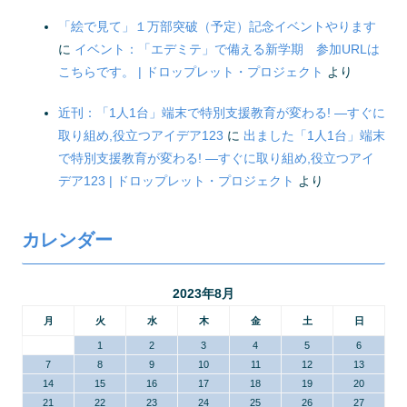
「絵で見て」１万部突破（予定）記念イベントやります
に
イベント：「エデミテ」で備える新学期 参加URLは
こちらです。 | ドロップレット・プロジェクト
より
近刊：「1人1台」端末で特別支援教育が変わる! ―すぐに
取り組め,役立つアイデア123
に
出ました「1人1台」端末
で特別支援教育が変わる! ―すぐに取り組め,役立つアイ
デア123 | ドロップレット・プロジェクト
より
カレンダー
2023年8月
月
火
水
木
金
土
日
1
2
3
4
5
6
7
8
9
10
11
12
13
14
15
16
17
18
19
20
21
22
23
24
25
26
27