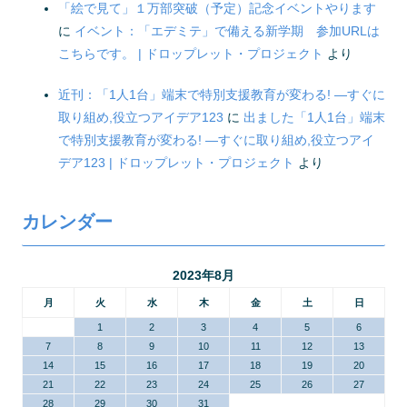
「絵で見て」１万部突破（予定）記念イベントやります
に
イベント：「エデミテ」で備える新学期 参加URLは
こちらです。 | ドロップレット・プロジェクト
より
近刊：「1人1台」端末で特別支援教育が変わる! ―すぐに
取り組め,役立つアイデア123
に
出ました「1人1台」端末
で特別支援教育が変わる! ―すぐに取り組め,役立つアイ
デア123 | ドロップレット・プロジェクト
より
カレンダー
2023年8月
月
火
水
木
金
土
日
1
2
3
4
5
6
7
8
9
10
11
12
13
14
15
16
17
18
19
20
21
22
23
24
25
26
27
28
29
30
31