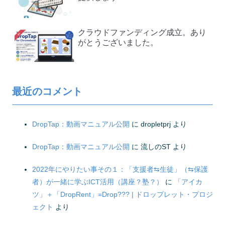
クラウドファンディング成立。あり
がとうございました。
最近のコメント
DropTap：動画マニュアル公開
に
dropletprj
より
DropTap：動画マニュアル公開
に
流しのST
より
2022年にやりたい事その１：「支援者⇆生徒」（⇆保護
者）が一緒に学ぶICT活用（講座？塾？）
に
「アイカ
ツ」＋「DropRent」=Drop??? | ドロップレット・プロジ
ェクト
より