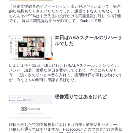
「特別支援教育のイノベーション」幸い好評だったようで、好意
的な感想もたくさんいただきました。謙遜でもなんでもなく、も
ちろんその99%は中邑先生の投げかける問題意識に対しての評価
です。 冒頭の問題提起部分が独立して、Youtubeで無...
本日はABAスクールのリハーサ
イベント
ルでした
いよいよ今月12日、19日に行われるABAスクール：オンライン。
メンバー諸君、貴重な休日を費やしてくれて、本当にありがと
う...（涙）次のリハと本番を入れて、後3回休日が潰れるわけです
が、みなさんの献身に感謝するばかり。
想像通りではあるけれど
イベント
昨日公開した特別支援教育における（自作）教材活用セミナー。
想像した通りではありますが、Facebookとこのブログだけの告知