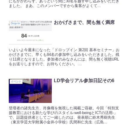
にもかかわらず、あっという間に30名を越す申し込みをいただき
ました。 まあ、このメンバーですから集客がよくて...
おかげさまで、間も無く満席
Drop-In
いよいよ今週末になった「ドロップイン 第2回 基本セミナー」お
かげさまでに、早くも84名の参加申し込みをいただきました。残
り11席となりました。参加者のみなさんには、間も無く視聴URL
をお送りしますので、お待ちください。 ...
LD学会リアル参加日記その6
イベント
登壇者の諸先生方、肖像権を無視した掲載ご容赦。今回「特別支
援教育における新たな学びのスタイル-well-beingとICTの活用-」
で、話題提供者としてご一緒したのは、発表順に鈴木秀樹先生
（東京学芸大学附属小金井小学校）氏間和仁先生（広島...