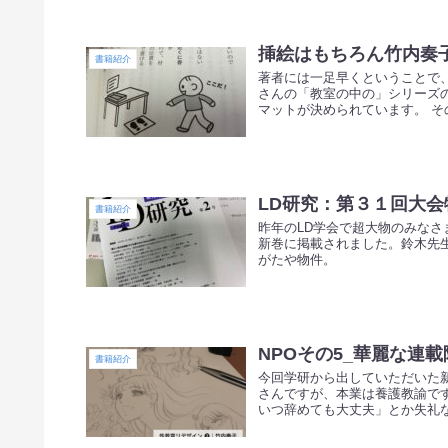
挿絵はもちろん竹内奏
書籍紹介
著者には一足早くということで
さんの「教室の中の」シリーズ
マットが決められています。 その
LD研究：第３１回大会
書籍紹介
昨年のLD学会で超大物のみなさ
新巻に掲載されました。鈴木先
がたや物件。
NPOその5_華麗な連
書籍紹介
今回学研から出していただいた
さんですが、本業は養護教諭で
いつ辞めても大丈夫」とか失礼な