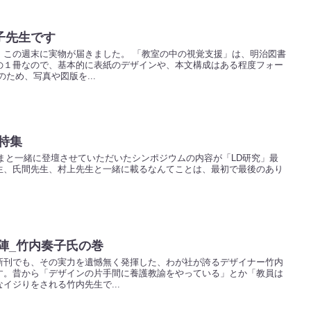
子先生です
、この週末に実物が届きました。 「教室の中の視覚支援」は、明治図書
の１冊なので、基本的に表紙のデザインや、本文構成はある程度フォー
ため、写真や図版を...
特集
まと一緒に登壇させていただいたシンポジウムの内容が「LD研究」最
生、氏間先生、村上先生と一緒に載るなんてことは、最初で最後のあり
載陣_竹内奏子氏の巻
新刊でも、その実力を遺憾無く発揮した、わが社が誇るデザイナー竹内
す。昔から「デザインの片手間に養護教諭をやっている」とか「教員は
イジりをされる竹内先生で...