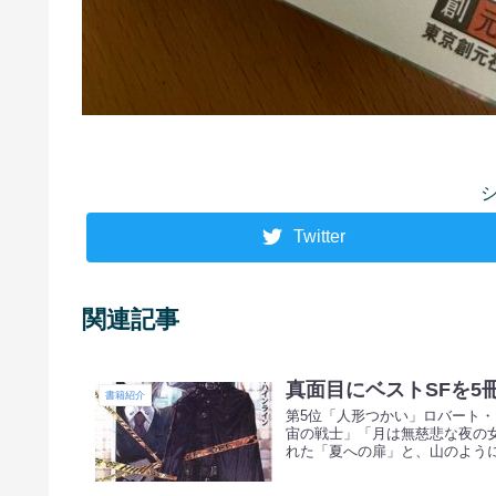
Twitter
関連記事
真面目にベストSFを5
書籍紹介
第5位「人形つかい」ロバート・
宙の戦士」「月は無慈悲な夜の
れた「夏への扉」と、山のように