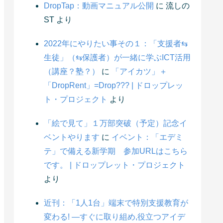
DropTap：動画マニュアル公開
に
流しの
ST
より
2022年にやりたい事その１：「支援者⇆
生徒」（⇆保護者）が一緒に学ぶICT活用
（講座？塾？）
に
「アイカツ」＋
「DropRent」=Drop??? | ドロップレッ
ト・プロジェクト
より
「絵で見て」１万部突破（予定）記念イ
ベントやります
に
イベント：「エデミ
テ」で備える新学期 参加URLはこちら
です。 | ドロップレット・プロジェクト
より
近刊：「1人1台」端末で特別支援教育が
変わる! ―すぐに取り組め,役立つアイデ