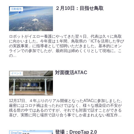
２月10日：目指せ鳥取
活動報告
ロボットがイエロー養護にやってきた翌々日、代表は久々に鳥取
に向かいました。今年度は１年間、鳥取県の「ICTを活用した学び
の実践事業」に指導者として招聘いただきました。基本的にオン
ラインでの参加でしたが、最終回は締めくくりとして現地に。こ
の...
対面復活ATAC
イベント
12月17日、４年ぶりのリアル開催となったATACに参加しました。
厳密にはコロナ禍は去ったわけではなく、様々な感染症の不安が
残る世の中ではあるのですが、それでも対面で話すことができる
喜び、実際に同じ場所で語り合う事でしか産まれえない相互作...
登場：DropTap 2.0
DropTap