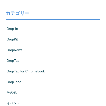
カテゴリー
Drop-In
DropKit
DropNews
DropTap
DropTap for Chromebook
DropTone
その他
イベント