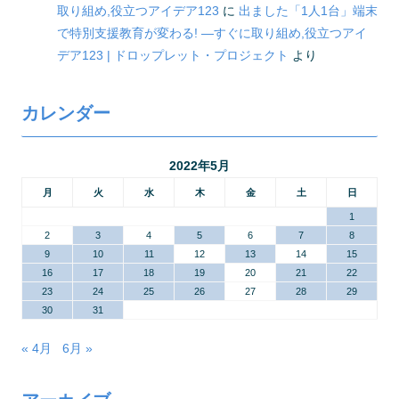
取り組め,役立つアイデア123
に
出ました「1人1台」端末
で特別支援教育が変わる! ―すぐに取り組め,役立つアイ
デア123 | ドロップレット・プロジェクト
より
カレンダー
2022年5月
月
火
水
木
金
土
日
1
2
3
4
5
6
7
8
9
10
11
12
13
14
15
16
17
18
19
20
21
22
23
24
25
26
27
28
29
30
31
« 4月
6月 »