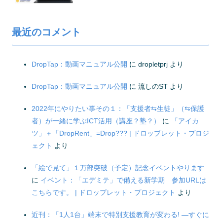
最近のコメント
DropTap：動画マニュアル公開
に
dropletprj
より
DropTap：動画マニュアル公開
に
流しのST
より
2022年にやりたい事その１：「支援者⇆生徒」（⇆保護
者）が一緒に学ぶICT活用（講座？塾？）
に
「アイカ
ツ」＋「DropRent」=Drop??? | ドロップレット・プロジ
ェクト
より
「絵で見て」１万部突破（予定）記念イベントやります
に
イベント：「エデミテ」で備える新学期 参加URLは
こちらです。 | ドロップレット・プロジェクト
より
近刊：「1人1台」端末で特別支援教育が変わる! ―すぐに