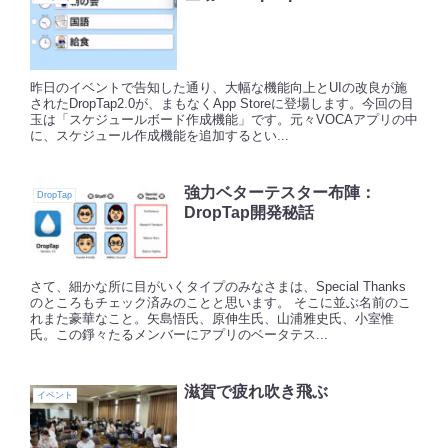
昨日のイベントで告知した通り、大幅な機能向上とUIの改良が施
されたDropTap2.0が、まもなくApp Storeに登場します。今回の目
玉は「スケジュールボード作成機能」です。元々VOCAアプリの中
に、スケジュール作成機能を追加するとい...
強力ベターテスター布陣：
DropTap
DropTap開発秘話
さて、細かな所に目がいくタイプのみなさまは、Special Thanks
のところもチェック済みのことと思います。 そこに並ぶ名前のこ
れまた豪華なこと。矢島悟氏、原伸生氏、山浦雅史氏、小室惟
氏。この錚々たるメンバーにアプリのベータテス...
滋賀で疲れ吹き飛ぶ
イベント