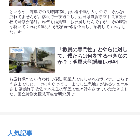
というか、電車での長時間移動は結構平気な人なので、そんなに
疲れてませんが。彦根で一夜過ごし、翌日は滋賀県立甲良養護学
校で研修会講師。昨年も滋賀県にお邪魔したんですが、その時話
を聴いてくれたK津先生が校内研修を企画し、招聘してくれまし
た。企...
「教員の専門性」とやらに対し
活動報告
て、僕たちは何をするべきなの
か？：明星大学講義レポ#4
お疲れ様〜というわけで移動 明星大でおしゃれなランチ。ごちそ
うさまでした。 そのすぐそばに「まむし生息地」があるシュール
さよ 講義終了後佐々木先生の部屋で色々話をさせていただきまし
た。国立特別支援教育総合研究所で...
人気記事