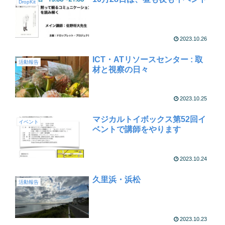
DropKit
2023.10.26
ICT・ATリソースセンター : 取
活動報告
材と視察の日々
2023.10.25
マジカルトイボックス第52回イ
イベント
ベントで講師をやります
2023.10.24
久里浜・浜松
活動報告
2023.10.23