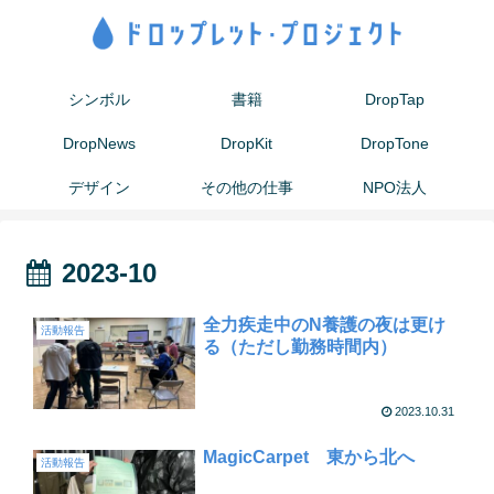
シンボル
書籍
DropTap
DropNews
DropKit
DropTone
デザイン
その他の仕事
NPO法人
2023-10
全力疾走中のN養護の夜は更け
活動報告
る（ただし勤務時間内）
2023.10.31
MagicCarpet 東から北へ
活動報告