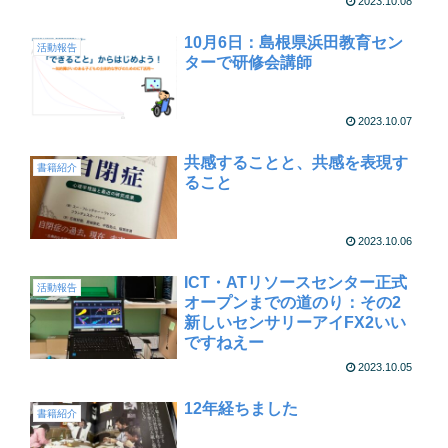
2023.10.08
10月6日：島根県浜田教育セン
活動報告
ターで研修会講師
2023.10.07
共感することと、共感を表現す
書籍紹介
ること
2023.10.06
ICT・ATリソースセンター正式
活動報告
オープンまでの道のり：その2
新しいセンサリーアイFX2いい
ですねえー
2023.10.05
12年経ちました
書籍紹介