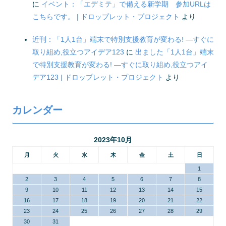
に
イベント：「エデミテ」で備える新学期 参加URLは
こちらです。 | ドロップレット・プロジェクト
より
近刊：「1人1台」端末で特別支援教育が変わる! ―すぐに
取り組め,役立つアイデア123
に
出ました「1人1台」端末
で特別支援教育が変わる! ―すぐに取り組め,役立つアイ
デア123 | ドロップレット・プロジェクト
より
カレンダー
2023年10月
月
火
水
木
金
土
日
1
2
3
4
5
6
7
8
9
10
11
12
13
14
15
16
17
18
19
20
21
22
23
24
25
26
27
28
29
30
31