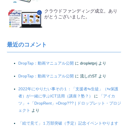
クラウドファンディング成立。あり
がとうございました。
最近のコメント
DropTap：動画マニュアル公開
に
dropletprj
より
DropTap：動画マニュアル公開
に
流しのST
より
2022年にやりたい事その１：「支援者⇆生徒」（⇆保護
者）が一緒に学ぶICT活用（講座？塾？）
に
「アイカ
ツ」＋「DropRent」=Drop??? | ドロップレット・プロジ
ェクト
より
「絵で見て」１万部突破（予定）記念イベントやります