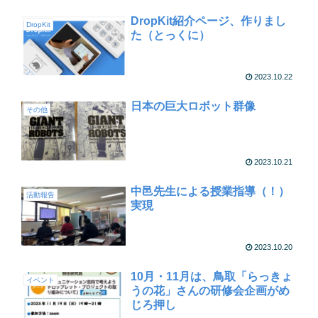
DropKit紹介ページ、作りまし
DropKit
た（とっくに）
2023.10.22
日本の巨大ロボット群像
その他
2023.10.21
中邑先生による授業指導（！）
活動報告
実現
2023.10.20
10月・11月は、鳥取「らっきょ
イベント
うの花」さんの研修会企画がめ
じろ押し