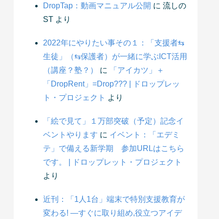
DropTap：動画マニュアル公開
に
流しの
ST
より
2022年にやりたい事その１：「支援者⇆
生徒」（⇆保護者）が一緒に学ぶICT活用
（講座？塾？）
に
「アイカツ」＋
「DropRent」=Drop??? | ドロップレッ
ト・プロジェクト
より
「絵で見て」１万部突破（予定）記念イ
ベントやります
に
イベント：「エデミ
テ」で備える新学期 参加URLはこちら
です。 | ドロップレット・プロジェクト
より
近刊：「1人1台」端末で特別支援教育が
変わる! ―すぐに取り組め,役立つアイデ