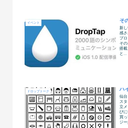
その
イベント
新し
感さ
プロ
その
搭載
と...
ハ
ドロップトーク
仙台
スタ
立メ
びに
買っ
ジー