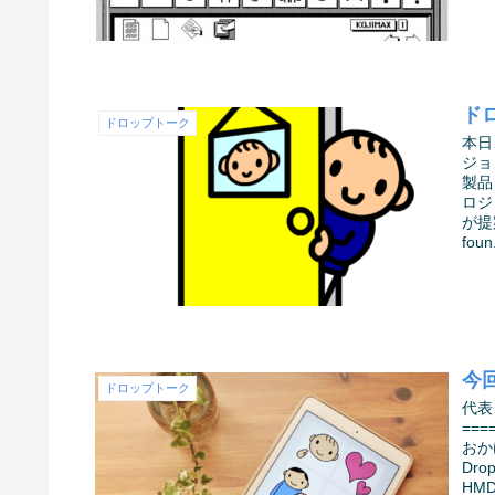
ド
ドロップトーク
本日
ジョ
製品
ロジ
が提
foun.
今回
ドロップトーク
代表
===
おか
Dr
HM