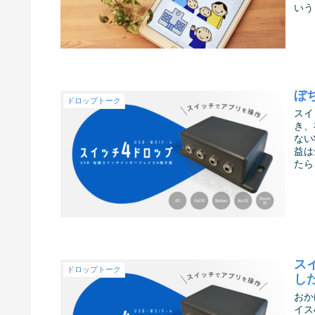
いう
ぼ
ドロップトーク
スイ
き、
ない
益は
たら
ス
ドロップトーク
し
おか
イス