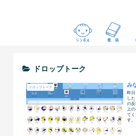
ドロップトーク
み
ドロップトーク
昨日
した
の反
上の
てく
す。