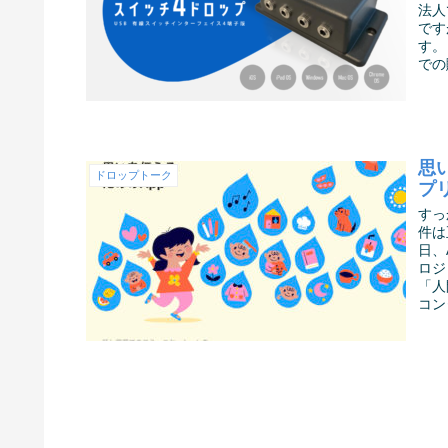
法人
です
す。
での
思い
ドロップトーク
プ
すっ
件は
日、
ロジ
「人
コン