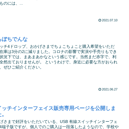
ものには、...
2021.07.10
ちぼちでんな
ッチ4ドロップ、おかげさまでちょこちょこと購入希望をいただ
在庫は3分の2に減りました。コロナの影響で実演や手売りもでき
状況下では、まあまあかなという感じです。当然まだ赤字で、利
全然出ておりませんが。 というわけで、身近に必要な方がおられ
、ぜひご紹介ください。
2021.06.27
イッチインターフェイス販売専用ページを公開しま
た。
げさまで好評をいただいている、USB 有線スイッチインターフェ
4端子版ですが、個人でのご購入は一段落したようなので、学校や