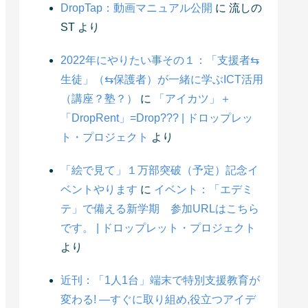
DropTap：動画マニュアル公開
に
流しの
ST
より
2022年にやりたい事その１：「支援者⇆
生徒」（⇆保護者）が一緒に学ぶICT活用
（講座？塾？）
に
「アイカツ」＋
「DropRent」=Drop??? | ドロップレッ
ト・プロジェクト
より
「絵で見て」１万部突破（予定）記念イ
ベントやります
に
イベント：「エデミ
テ」で備える新学期 参加URLはこちら
です。 | ドロップレット・プロジェクト
より
近刊：「1人1台」端末で特別支援教育が
変わる! ―すぐに取り組め,役立つアイデ