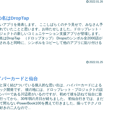
2022.01.26
名はDropTap
いアプリを発表します。 ここしばらくのチラ見せで、みなさん予
れていたことと思います。お待たせしました。ドロップレット・
ジェクトの新しいコミュニケーション支援アプリが登場します。
名はDropTap （ドロップタップ） Dropsのシンボル全2000語が
されると同時に、シンボルをコピーして他のアプリに貼り付ける
2022.01.25
イパーカードと仙台
と深く結びついている個人的な思い出は、ハイパーカードによる
ック開発です。 彼の地には、ドロップレット・プロジェクトの設
ンバーである川辺君がいるのですが、初めて彼を訪ねて仙台に遊
行ってから、30年弱の月日が経ちました。 初仙台行きでは、まだ
て間もないPowerBook100を携えて行きました。揃ってテクノロ
好きの二人なので...