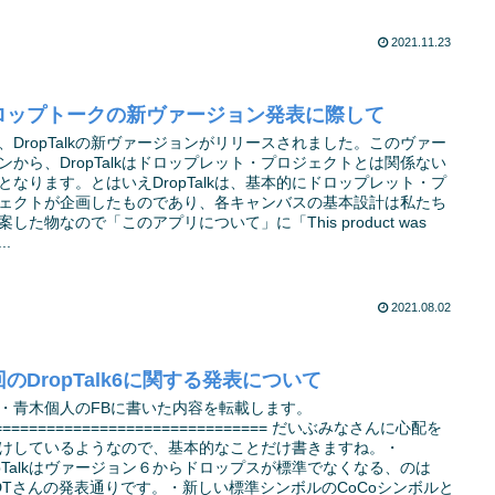
2021.11.23
ロップトークの新ヴァージョン発表に際して
、DropTalkの新ヴァージョンがリリースされました。このヴァー
ンから、DropTalkはドロップレット・プロジェクトとは関係ない
となります。とはいえDropTalkは、基本的にドロップレット・プ
ェクトが企画したものであり、各キャンバスの基本設計は私たち
案した物なので「このアプリについて」に「This product was
..
2021.08.02
のDropTalk6に関する発表について
・青木個人のFBに書いた内容を転載します。
=============================== だいぶみなさんに心配を
けしているようなので、基本的なことだけ書きますね。・
opTalkはヴァージョン６からドロップスが標準でなくなる、のは
DTさんの発表通りです。・新しい標準シンボルのCoCoシンボルと