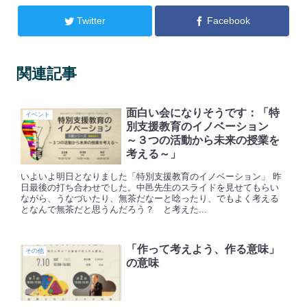
Twitter
Facebook
関連記事
面白い会になりそうです：「特
イベント
別支援教育のイノベーション
～３つの活動から未来の授業を
考える～」
いよいよ明日となりました「特別支援教育のイノベーション」 昨
日最後の打ち合わせでした。中邑先生のスライドを見せてもらい
ながら、うなづいたり、無茶だなーと唸ったり、でもよく考える
となんで無茶だと思うんだろう？ と考えた...
「作って考えよう、作る意味」
その他
の意味