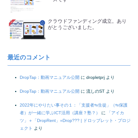
クラウドファンディング成立。あり
がとうございました。
最近のコメント
DropTap：動画マニュアル公開
に
dropletprj
より
DropTap：動画マニュアル公開
に
流しのST
より
2022年にやりたい事その１：「支援者⇆生徒」（⇆保護
者）が一緒に学ぶICT活用（講座？塾？）
に
「アイカ
ツ」＋「DropRent」=Drop??? | ドロップレット・プロジ
ェクト
より