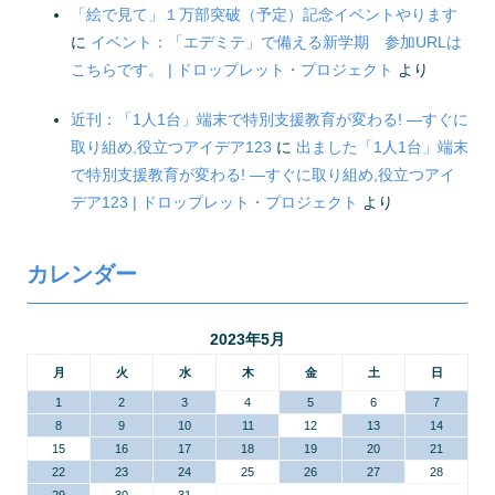
「絵で見て」１万部突破（予定）記念イベントやります
に
イベント：「エデミテ」で備える新学期 参加URLは
こちらです。 | ドロップレット・プロジェクト
より
近刊：「1人1台」端末で特別支援教育が変わる! ―すぐに
取り組め,役立つアイデア123
に
出ました「1人1台」端末
で特別支援教育が変わる! ―すぐに取り組め,役立つアイ
デア123 | ドロップレット・プロジェクト
より
カレンダー
2023年5月
月
火
水
木
金
土
日
1
2
3
4
5
6
7
8
9
10
11
12
13
14
15
16
17
18
19
20
21
22
23
24
25
26
27
28
29
30
31