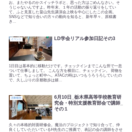
お、またやるのかスイッチラボと、思った方はごめんなさい。そ
うじゃないんですよ。昨年末、１年の活動の振り返りをしてい
て、ふと見直した畠山先生講演会上映を中心にしたこの企画。
SNSなどで知り合いの方々の動向を知ると、新年早々、原稿書
き...
LD学会リアル参加日記その3
イベント
1日目は基本的に移動だけです。チェックインまでこんな所で一息
ついて仕事しまして。 こんな方を横目に、チェックイン。 荷物を
置いて、ちょっと町中へ。ATACの時はいつもうろうろしていたの
で、久しぶりの京都散歩は嬉...
6月10日_栃木県高等学校教育研
活動報告
究会・特別支援教育部会で講師_
その１
久々の本格的対面研修会。魔法のプロジェクトで知り合って、仲
良くしていただいているH先生のご推薦で、表記の会の講師をさせ