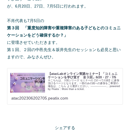
が、6月20日、27日、7月5日に行われます。
不肖代表も7月5日の
第３回 「重度知的障害や重複障害のある子どもとのコミュニ
ケーションをどう確保するか？」
に登壇させていただきます。
第１回、２回の中邑先生＆坂井先生のセッションも必見と思い
ますので、みなさんぜひ。
【atacLabオンライン実践セミナー】「コミュニ
ケーションを学び直す 全３回」6/20・27・7/5
※こちらは、３回シリーズ セミナーの【すべての回】に参加
頂けるページとなります。一部のみの回への参加をご希望の
場合は、こちら より選択ください。------------------... powered
by Peatix : More than a ticket.
atac202306202705.peatix.com
シェアする