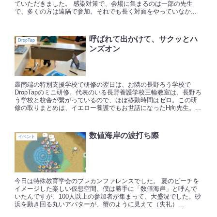
ていただきました。 感染対策で、会場に集まるのは一部の先生
で、多くの方は遠隔で参加。それでも長く対面をやっていなか...
呼ばれて出かけて、サクッとハ
DropTap
ンズオン
最南端の特別支援学校で研修の翌日は、お隣の長野ろう学校で
DropTapのミニ研修。代表のいる長野養護学校三輪教室は、長野ろ
う学校と校舎が繋がっているので、ほぼ移動時間はゼロ。この研
修の取りまとめは、イエロー養護でもお世話になったH向先生。...
数値海岸の波打ち際
イベント
今日は特殊教育学会のプレカンファレンスでした。 夏のビーチを
イメージした楽しい仮想空間、僕は勝手に「数値海岸」と呼んで
いたんですが、100人以上の参加者が集まって、大盛況でした。砂
浜を動き回る丸いアバターが、蟹のように見えて（失礼）...