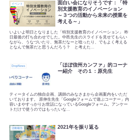
面白い会になりそうです：「特
イベント
別支援教育のイノベーション
～３つの活動から未来の授業を
考える～」
いよいよ明日となりました「特別支援教育のイノベーション」 昨
日最後の打ち合わせでした。中邑先生のスライドを見せてもらい
ながら、うなづいたり、無茶だなーと唸ったり、でもよく考える
となんで無茶だと思うんだろう？ と考えた...
「ほぼ信州カンファ」的コーナ
DropNews
ー紹介 その１：原先生
ティータイムの独自企画、講師のみなさまから企画案内をいただ
いております。 原伸生先生「Googleフォームで遊ぶコーナー」内
容いまやすっかりお世話になっているGoogleフォーム。アンケー
トだけで使うのではもったいな...
2021年を振り返る
活動報告