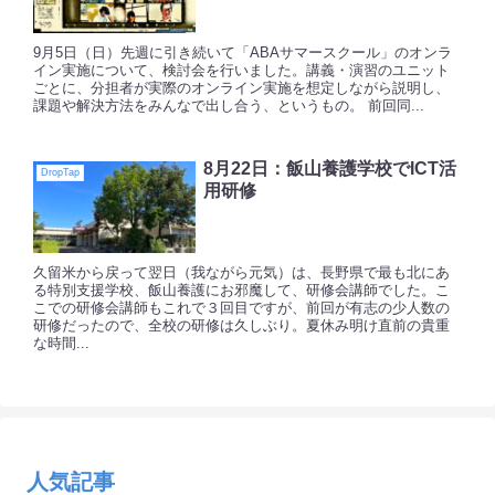
9月5日（日）先週に引き続いて「ABAサマースクール」のオンラ
イン実施について、検討会を行いました。講義・演習のユニット
ごとに、分担者が実際のオンライン実施を想定しながら説明し、
課題や解決方法をみんなで出し合う、というもの。 前回同...
8月22日：飯山養護学校でICT活
DropTap
用研修
久留米から戻って翌日（我ながら元気）は、長野県で最も北にあ
る特別支援学校、飯山養護にお邪魔して、研修会講師でした。こ
こでの研修会講師もこれで３回目ですが、前回が有志の少人数の
研修だったので、全校の研修は久しぶり。夏休み明け直前の貴重
な時間...
人気記事