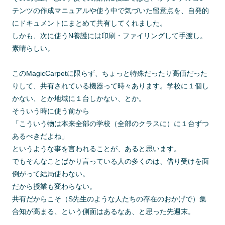
テンツの作成マニュアルや使う中で気づいた留意点を、自発的
にドキュメントにまとめて共有してくれました。
しかも、次に使うN養護には印刷・ファイリングして手渡し。
素晴らしい。
このMagicCarpetに限らず、ちょっと特殊だったり高価だった
りして、共有されている機器って時々あります。学校に１個し
かない、とか地域に１台しかない、とか。
そういう時に使う前から
「こういう物は本来全部の学校（全部のクラスに）に１台ずつ
あるべきだよね」
というような事を言われることが、あると思います。
でもそんなことばかり言っている人の多くのは、借り受けを面
倒がって結局使わない。
だから授業も変わらない。
共有だからこそ（S先生のような人たちの存在のおかげで）集
合知が高まる、という側面はあるなあ、と思った先週末。