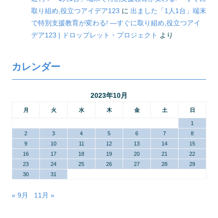
取り組め,役立つアイデア123
に
出ました「1人1台」端末
で特別支援教育が変わる! ―すぐに取り組め,役立つアイ
デア123 | ドロップレット・プロジェクト
より
カレンダー
2023年10月
月
火
水
木
金
土
日
1
2
3
4
5
6
7
8
9
10
11
12
13
14
15
16
17
18
19
20
21
22
23
24
25
26
27
28
29
30
31
« 9月
11月 »