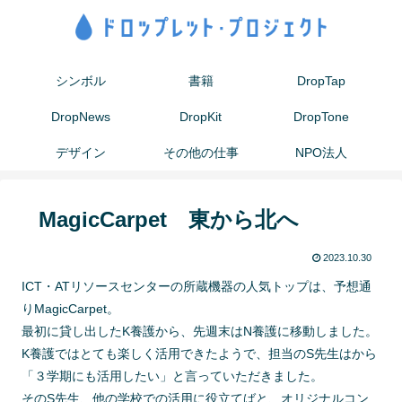
シンボル
書籍
DropTap
DropNews
DropKit
DropTone
デザイン
その他の仕事
NPO法人
MagicCarpet 東から北へ
2023.10.30
ICT・ATリソースセンターの所蔵機器の人気トップは、予想通
りMagicCarpet。
最初に貸し出したK養護から、先週末はN養護に移動しました。
K養護ではとても楽しく活用できたようで、担当のS先生はから
「３学期にも活用したい」と言っていただきました。
そのS先生、他の学校での活用に役立てばと、オリジナルコン