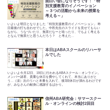
面白い会になりそうです：「特
イベント
別支援教育のイノベーション
～３つの活動から未来の授業を
考える～」
いよいよ明日となりました「特別支援教育のイノベーション」 昨
日最後の打ち合わせでした。中邑先生のスライドを見せてもらい
ながら、うなづいたり、無茶だなーと唸ったり、でもよく考える
となんで無茶だと思うんだろう？ と考えた...
本日はABAスクールのリハーサ
イベント
ルでした
いよいよ今月12日、19日に行われるABAスクール：オンライン。
メンバー諸君、貴重な休日を費やしてくれて、本当にありがと
う...（涙）次のリハと本番を入れて、後3回休日が潰れるわけです
が、みなさんの献身に感謝するばかり。
信州ABA研究会：サマースクー
活動報告
ル・オンラインの検討2回目