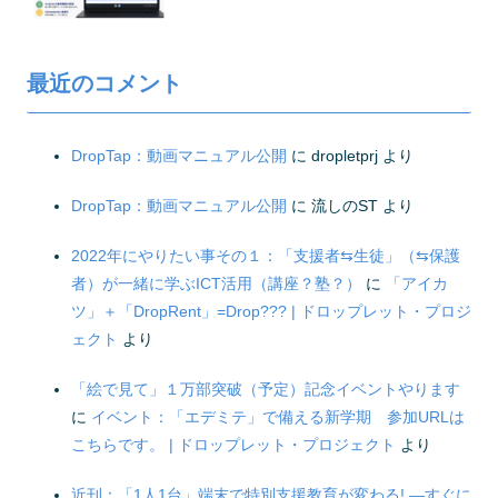
最近のコメント
DropTap：動画マニュアル公開
に
dropletprj
より
DropTap：動画マニュアル公開
に
流しのST
より
2022年にやりたい事その１：「支援者⇆生徒」（⇆保護
者）が一緒に学ぶICT活用（講座？塾？）
に
「アイカ
ツ」＋「DropRent」=Drop??? | ドロップレット・プロジ
ェクト
より
「絵で見て」１万部突破（予定）記念イベントやります
に
イベント：「エデミテ」で備える新学期 参加URLは
こちらです。 | ドロップレット・プロジェクト
より
近刊：「1人1台」端末で特別支援教育が変わる! ―すぐに