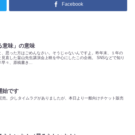
Facebook
る意味」の意味
と、思った方はごめんなさい。そうじゃないんですよ。昨年末、１年の
見直した畠山先生講演会上映を中心にしたこの企画。 SNSなどで知り
早々、原稿書き...
開始です
に完売。少しタイムラグがありましたが、本日より一般向けチケット販売