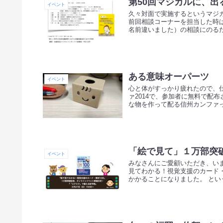
第50回マジカルに、
イベント
久々対面で実施するというマジ
前回相談コーナーを担当した時は
名前違いました）の相談にのるだけ
ある意味オーパーツ
イベント
心と体がすっかり疲れたので、
ァ2014で、参加者に無料で配
な物を作って配る信州カンファっ
「絵で見て」１万部突
イベント
みなさんにご愛顧いただき、いま
見てわかる！視覚支援のカード
かかることになりました。 という