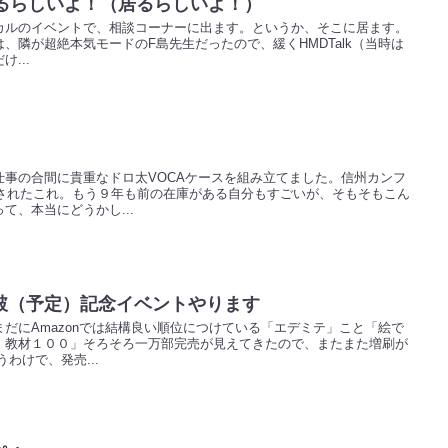
出るらしいよ！（居るらしいよ！）
カルのイベントで、相談コーナーに出ます。というか、そこに居ます。
、隣が超絶本気モードのF島先生だったので、緩くHMDTalk（当時は
...
仕事の合間に貴重なドロ太VOCAケースを組み立てました。信州カンフ
布されたこれ。もう９年も前の在庫がある自分もすごいが、そもそもこん
て、本当にどうかし...
破（予定）記念イベントやります
だにAmazonでは結構良い順位につけている「エデミテ」こと「絵で
・教材１００」そろそろ一万部完売が見えてきたので、またまた増刷が
わけで、発売...