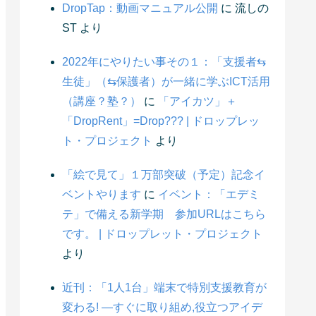
DropTap：動画マニュアル公開
に
流しの
ST
より
2022年にやりたい事その１：「支援者⇆
生徒」（⇆保護者）が一緒に学ぶICT活用
（講座？塾？）
に
「アイカツ」＋
「DropRent」=Drop??? | ドロップレッ
ト・プロジェクト
より
「絵で見て」１万部突破（予定）記念イ
ベントやります
に
イベント：「エデミ
テ」で備える新学期 参加URLはこちら
です。 | ドロップレット・プロジェクト
より
近刊：「1人1台」端末で特別支援教育が
変わる! ―すぐに取り組め,役立つアイデ