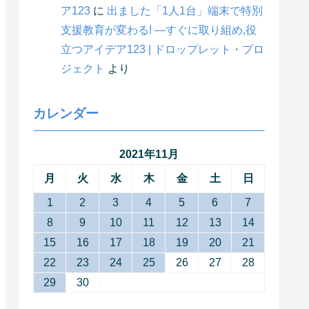
ア123
に
出ました「1人1台」端末で特別
支援教育が変わる! ―すぐに取り組め,役
立つアイデア123 | ドロップレット・プロ
ジェクト
より
カレンダー
2021年11月
月
火
水
木
金
土
日
1
2
3
4
5
6
7
8
9
10
11
12
13
14
15
16
17
18
19
20
21
22
23
24
25
26
27
28
29
30