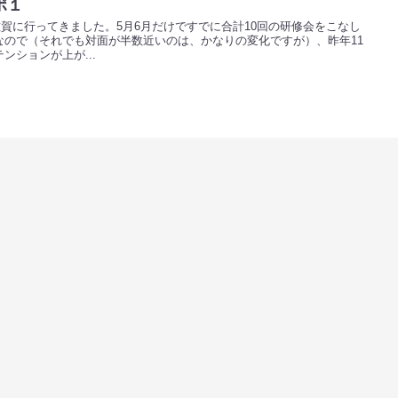
ポ１
・佐賀に行ってきました。5月6月だけですでに合計10回の研修会をこなし
なので（それでも対面が半数近いのは、かなりの変化ですが）、昨年11
ンションが上が...