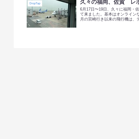
久々の福岡、佐賀 レ
DropTap
6月17日〜19日、久々に福岡
て来ました。基本はオンライン
月の宮崎行き以来の飛行機は、テ