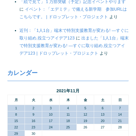
「絵で見て」１万部突破（予定）記念イベントやります
に
イベント：「エデミテ」で備える新学期 参加URLは
こちらです。 | ドロップレット・プロジェクト
より
近刊：「1人1台」端末で特別支援教育が変わる! ―すぐに
取り組め,役立つアイデア123
に
出ました「1人1台」端末
で特別支援教育が変わる! ―すぐに取り組め,役立つアイ
デア123 | ドロップレット・プロジェクト
より
カレンダー
2021年11月
月
火
水
木
金
土
日
1
2
3
4
5
6
7
8
9
10
11
12
13
14
15
16
17
18
19
20
21
22
23
24
25
26
27
28
29
30