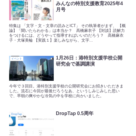
みんなの特別支援教育2025年4
月号
特集は 「文字・文・文章の読みとICT」 その執筆者がまず、 【概
論】「聞いたらわかる」は本当か？ 髙橋麻衣子 【対談】読解力
をつけるには、どうやって指導すればいいのだろう？ 髙橋麻衣
子・犬塚美輪 【実践１】楽しみながら、文字...
1月26日：港特別支援学校公開
イベント
研究会で基調講演
今年で３回目。港特別支援学校の公開研究会にお招きいただきま
した。流石に今回が最後だろうなあ、というしみじみした思い
で、早朝の爽やかな冷気の中を学校に向かいました。
DropTap 0.5周年
DropTap