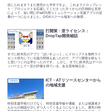
信じられます？まだ発売から半年ですよ。 これまでドロップレッ
ト・プロジェクトを応援してくださった方々からの圧倒的な支持
によって、短い間にiPadOS用コミュニケーション支援アプリの定
番の一つになりました。GIGAスクール端末への無償...
打開策・逆ライセンス：
DropTap
DropTap開発秘話
すでに鈴木氏のアプリ「ぼいすぶっく」にドロップスを無料ライ
センス供与している協力関係もあったので、アプリ開発を頼もう
と思いつくのは早かったのです。 しかし、すでに鈴木氏はデベロ
ッパーとして一定の評価を得ている、ある意味独立企...
ICT・ATリソースセンターから
活動報告
の地域支援
特別支援学校だけでなく、特別支援学級や通級、または保護者さ
んからの相談が少しずつ入ってくるようになりました。通常の特