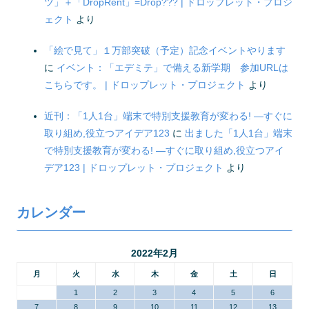
ツ」＋「DropRent」=Drop??? | ドロップレット・プロジ
ェクト
より
「絵で見て」１万部突破（予定）記念イベントやります
に
イベント：「エデミテ」で備える新学期 参加URLは
こちらです。 | ドロップレット・プロジェクト
より
近刊：「1人1台」端末で特別支援教育が変わる! ―すぐに
取り組め,役立つアイデア123
に
出ました「1人1台」端末
で特別支援教育が変わる! ―すぐに取り組め,役立つアイ
デア123 | ドロップレット・プロジェクト
より
カレンダー
2022年2月
月
火
水
木
金
土
日
1
2
3
4
5
6
7
8
9
10
11
12
13