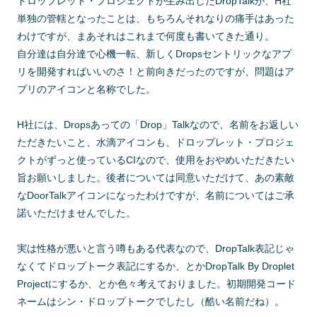
ドロップレット・プロジェクトが生み出したDropTalkが、H社
単独の管轄となったことは、もちろんそれなりの痛手はあった
わけですが、まあそれはこれまで何度も書いてきた通り。
自分達は自分達で心機一転、新しくDropsセントリックなアプ
リを開発すればいいのさ！と前向きだったのですが、問題はア
プリのアイコンと名称でした。
H社には、Dropsあっての「Drop」Talkなので、名前をお返しい
ただきたいこと、水滴アイコンも、ドロップレット・プロジェ
クトがずっと使っているCIなので、使用をおやめいただきたい
旨お願いしました。後者については同意いただけて、あの素敵
なDoorTalkアイコンになったわけですが、名前についてはご承
諾いただけませんでした。
実は性格が悪いと言う噂もある代表なので、DropTalk表記じゃ
なくてドロップトーク表記にするか、とかDropTalk By Droplet
Projectにするか、とか色々考えておりました。初期開発コード
ネームはシン・ドロップトークでしたし（酷い名前だね）。