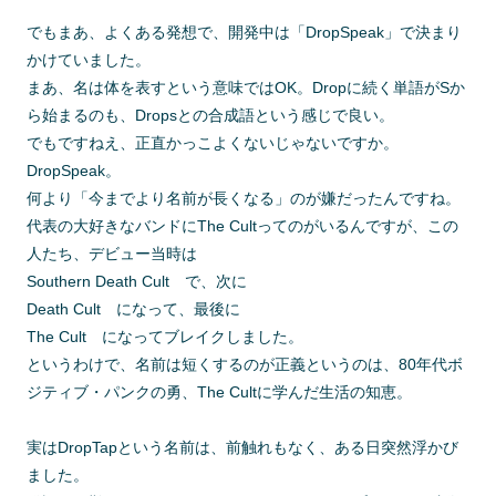
でもまあ、よくある発想で、開発中は「DropSpeak」で決まり
かけていました。
まあ、名は体を表すという意味ではOK。Dropに続く単語がSか
ら始まるのも、Dropsとの合成語という感じで良い。
でもですねえ、正直かっこよくないじゃないですか。
DropSpeak。
何より「今までより名前が長くなる」のが嫌だったんですね。
代表の大好きなバンドにThe Cultってのがいるんですが、この
人たち、デビュー当時は
Southern Death Cult で、次に
Death Cult になって、最後に
The Cult になってブレイクしました。
というわけで、名前は短くするのが正義というのは、80年代ボ
ジティブ・パンクの勇、The Cultに学んだ生活の知恵。
実はDropTapという名前は、前触れもなく、ある日突然浮かび
ました。