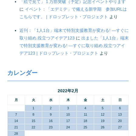
「絵で見て」１万部突破（予定）記念イベントやります
に
イベント：「エデミテ」で備える新学期 参加URLは
こちらです。 | ドロップレット・プロジェクト
より
近刊：「1人1台」端末で特別支援教育が変わる! ―すぐに
取り組め,役立つアイデア123
に
出ました「1人1台」端末
で特別支援教育が変わる! ―すぐに取り組め,役立つアイ
デア123 | ドロップレット・プロジェクト
より
カレンダー
2022年2月
月
火
水
木
金
土
日
1
2
3
4
5
6
7
8
9
10
11
12
13
14
15
16
17
18
19
20
21
22
23
24
25
26
27
28