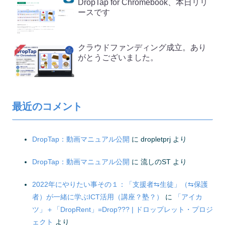
DropTap for Chromebook、本日リリ
ースです
クラウドファンディング成立。あり
がとうございました。
最近のコメント
DropTap：動画マニュアル公開
に
dropletprj
より
DropTap：動画マニュアル公開
に
流しのST
より
2022年にやりたい事その１：「支援者⇆生徒」（⇆保護
者）が一緒に学ぶICT活用（講座？塾？）
に
「アイカ
ツ」＋「DropRent」=Drop??? | ドロップレット・プロジ
ェクト
より