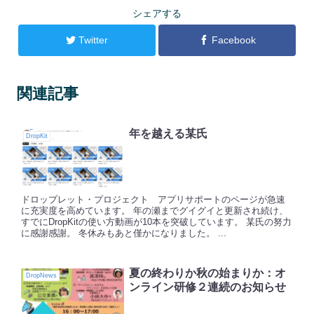
シェアする
Twitter
Facebook
関連記事
年を越える某氏
DropKit
ドロップレット・プロジェクト アプリサポートのページが急速
に充実度を高めています。 年の瀬までグイグイと更新され続け、
すでにDropKitの使い方動画が10本を突破しています。 某氏の努力
に感謝感謝。 冬休みもあと僅かになりました。 ...
夏の終わりか秋の始まりか：オ
DropNews
ンライン研修２連続のお知らせ