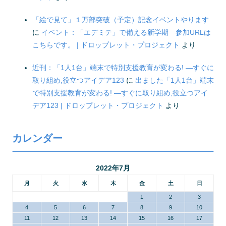
「絵で見て」１万部突破（予定）記念イベントやります
に
イベント：「エデミテ」で備える新学期 参加URLは
こちらです。 | ドロップレット・プロジェクト
より
近刊：「1人1台」端末で特別支援教育が変わる! ―すぐに
取り組め,役立つアイデア123
に
出ました「1人1台」端末
で特別支援教育が変わる! ―すぐに取り組め,役立つアイ
デア123 | ドロップレット・プロジェクト
より
カレンダー
2022年7月
月
火
水
木
金
土
日
1
2
3
4
5
6
7
8
9
10
11
12
13
14
15
16
17