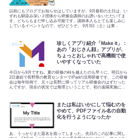
以前にもブログでお知らせはしていますが、9月最初の土日は、い
ずれも馴染み深い２団体から研修会講師のお誘いをいただいてま
す。どちらもまだ申し込み可能です。講師本人もとても楽しみに
しているイベントなので、ぜひどうぞ。 9月3日（土）は東...
珍しくアプリ紹介「Make it」：
イベント
あの「おじさん顔」アプリが、
ちょっとおしゃれで高機能で使
いやすくなっていた
今日から9月ですね。夏の研修の峠を越えたのも早々に、明日から
2日連続で長野県の教育センターでiPadの活用研修です。この研修
会は毎年恒例で、元々は長野に帰ってリアル研修会のはずだった
んですが、現在の状況では無理ということで、初の遠隔実施に...
または私はいかにして悩むのを
その他
やめて、PDFファイル名の自動
化を行うようになったか
あ、うっかりまた題名を捻ってしまった。先日のこの記事に関し