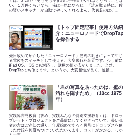
ては、SNSで「そもそも小まめに手作業でやればどうってことな
い。１万件くらいなら、俺は一気にやるね」「読み取る時に、僕
の賢いスキャナーが自動でやってくれるよん。代表君のはそ...
【トップ固定記事】使用方法紹
DropTap
介：ニューロノードでDropTap
を操作する
先日改めて紹介した「ニューロノード」筋肉の動きによって生じ
る電位をスイッチとして使える、大変優れた装置です。少し前に
iPad OS、iOSにも対応し、活用の幅が広がりました。当然、
DropTapでも使えます。というか、大変相性が良く、連携...
「君の写真を貼ったのは、壁の
活用紹介
汚れを隠すため」（10cc 1975
年）
実践障害児教育（改め、実践みんなの特別支援教育）は、ドロッ
プレット・プロジェクトをご贔屓にしてくださっていて、長い読
者の方はご存知の通り、年度始めである４月号にドロップスを使
った付録を何度もつけていただいてます。コストがかかる、しか
も大事...