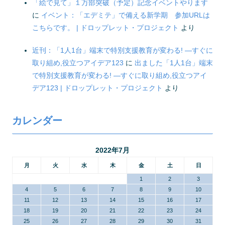
「絵で見て」１万部突破（予定）記念イベントやります
に
イベント：「エデミテ」で備える新学期 参加URLは
こちらです。 | ドロップレット・プロジェクト
より
近刊：「1人1台」端末で特別支援教育が変わる! ―すぐに
取り組め,役立つアイデア123
に
出ました「1人1台」端末
で特別支援教育が変わる! ―すぐに取り組め,役立つアイ
デア123 | ドロップレット・プロジェクト
より
カレンダー
2022年7月
月
火
水
木
金
土
日
1
2
3
4
5
6
7
8
9
10
11
12
13
14
15
16
17
18
19
20
21
22
23
24
25
26
27
28
29
30
31