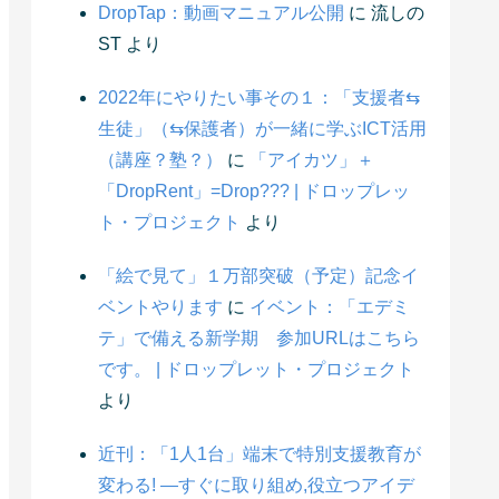
DropTap：動画マニュアル公開
に
流しの
ST
より
2022年にやりたい事その１：「支援者⇆
生徒」（⇆保護者）が一緒に学ぶICT活用
（講座？塾？）
に
「アイカツ」＋
「DropRent」=Drop??? | ドロップレッ
ト・プロジェクト
より
「絵で見て」１万部突破（予定）記念イ
ベントやります
に
イベント：「エデミ
テ」で備える新学期 参加URLはこちら
です。 | ドロップレット・プロジェクト
より
近刊：「1人1台」端末で特別支援教育が
変わる! ―すぐに取り組め,役立つアイデ