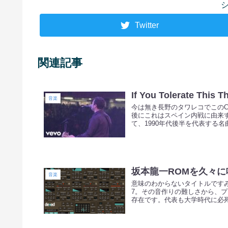
Twitter
関連記事
If You Tolerate This T
音楽
今は無き長野のタワレコでこの
後にこれはスペイン内戦に由来
て、1990年代後半を代表する名曲.
坂本龍一ROMを久々
音楽
意味のわからないタイトルですみま
7。その音作りの難しさから、
存在です。代表も大学時代に必死