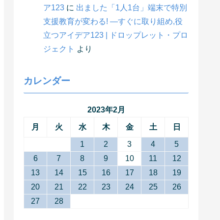
ア123
に
出ました「1人1台」端末で特別
支援教育が変わる! ―すぐに取り組め,役
立つアイデア123 | ドロップレット・プロ
ジェクト
より
カレンダー
2023年2月
月
火
水
木
金
土
日
1
2
3
4
5
6
7
8
9
10
11
12
13
14
15
16
17
18
19
20
21
22
23
24
25
26
27
28