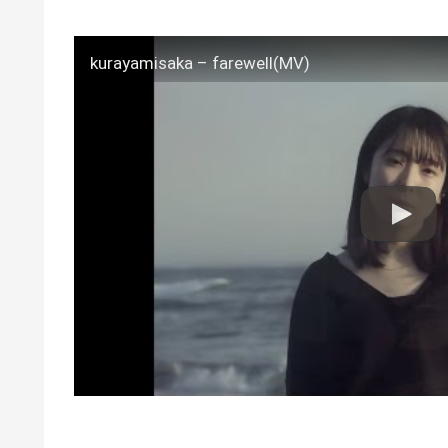
kurayamisaka – farewell(MV)