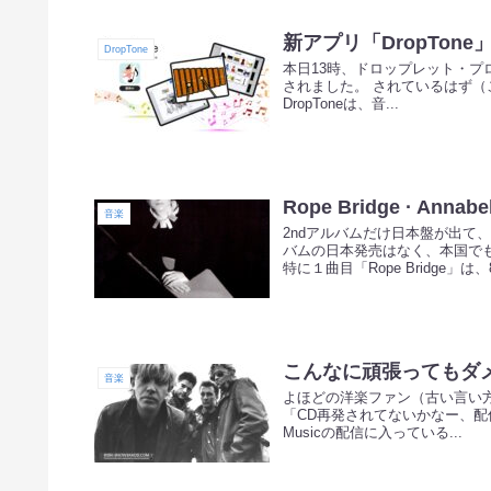
新アプリ「DropTone
DropTone
本日13時、ドロップレット・プロ
されました。 されているはず
DropToneは、音...
Rope Bridge · Annabe
音楽
2ndアルバムだけ日本盤が出て
バムの日本発売はなく、本国でも
特に１曲目「Rope Bridge」は、8
こんなに頑張ってもダ
音楽
よほどの洋楽ファン（古い言い方）で
「CD再発されてないかなー、配
Musicの配信に入っている...