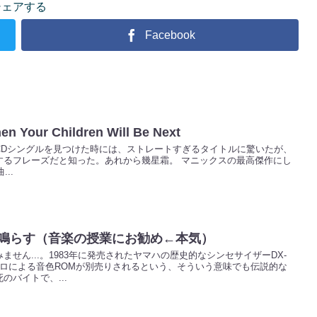
シェアする
Facebook
hen Your Children Will Be Next
CDシングルを見つけた時には、ストレートすぎるタイトルに驚いたが、
するフレーズだと知った。あれから幾星霜。 マニックスの最高傑作にし
..
に鳴らす（音楽の授業にお勧め←本気）
せん...。1983年に発売されたヤマハの歴史的なシンセサイザーDX-
プロによる音色ROMが別売りされるという、そういう意味でも伝説的な
のバイトで、...