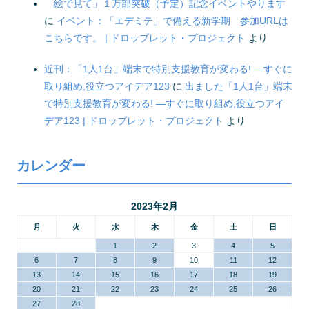
「絵で見て」１万部突破（予定）記念イベントやります
に
イベント：「エデミテ」で備える新学期 参加URLは
こちらです。 | ドロップレット・プロジェクト
より
近刊：「1人1台」端末で特別支援教育が変わる! ―すぐに
取り組め,役立つアイデア123
に
出ました「1人1台」端末
で特別支援教育が変わる! ―すぐに取り組め,役立つアイ
デア123 | ドロップレット・プロジェクト
より
カレンダー
2023年2月
月
火
水
木
金
土
日
1
2
3
4
5
6
7
8
9
10
11
12
13
14
15
16
17
18
19
20
21
22
23
24
25
26
27
28