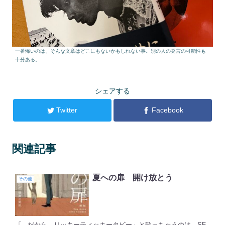
一番怖いのは、そんな文章はどこにもないかもしれない事。別の人の発言の可能性も
十分ある。
シェアする
Twitter
Facebook
関連記事
夏への扉 開け放とう
その他
「...だから、リッキーティッキータビー」と歌っちゃうのは、SF