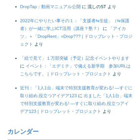
DropTap：動画マニュアル公開
に
流しのST
より
2022年にやりたい事その１：「支援者⇆生徒」（⇆保護
者）が一緒に学ぶICT活用（講座？塾？）
に
「アイカ
ツ」＋「DropRent」=Drop??? | ドロップレット・プロジ
ェクト
より
「絵で見て」１万部突破（予定）記念イベントやります
に
イベント：「エデミテ」で備える新学期 参加URLは
こちらです。 | ドロップレット・プロジェクト
より
近刊：「1人1台」端末で特別支援教育が変わる! ―すぐに
取り組め,役立つアイデア123
に
出ました「1人1台」端末
で特別支援教育が変わる! ―すぐに取り組め,役立つアイ
デア123 | ドロップレット・プロジェクト
より
カレンダー