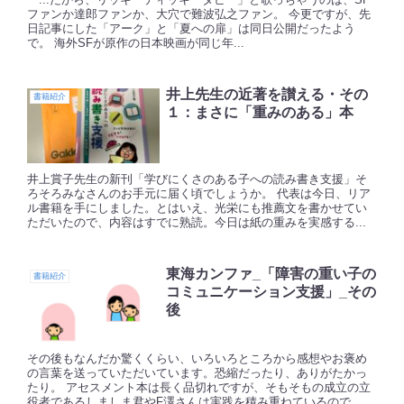
ファンか達郎ファンか、大穴で難波弘之ファン。 今更ですが、先
日記事にした「アーク」と「夏への扉」は同日公開だったよう
で。 海外SFが原作の日本映画が同じ年...
井上先生の近著を讃える・その
書籍紹介
１：まさに「重みのある」本
井上賞子先生の新刊「学びにくさのある子への読み書き支援」そ
ろそろみなさんのお手元に届く頃でしょうか。 代表は今日、リア
ル書籍を手にしました。とはいえ、光栄にも推薦文を書かせてい
ただいたので、内容はすでに熟読。今日は紙の重みを実感する...
東海カンファ_「障害の重い子の
書籍紹介
コミュニケーション支援」_その
後
その後もなんだか驚くくらい、いろいろところから感想やお褒め
の言葉を送っていただいています。恐縮だったり、ありがたかっ
たり。 アセスメント本は長く品切れですが、そもそもの成立の立
役者であるしましま君やF澤さんは実践を積み重ねているので...