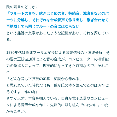
氏の著書のどこかに
「フルートの音を、吹きはじめの音、持続音、減衰音などのパ
ーツに分解し、それぞれを合成音声で作り出し、繋ぎ合わせて
再構成しても同じフルートの音にはならない」
という趣旨の文章があったような記憶があり、それを探してい
る。
1970年代は高速フーリエ変換による音響信号の正弦波分解、そ
の逆の正弦波加算による音の合成が、コンピューターの演算能
力の急拡大によって、現実的になってきた時期なので、それこ
そ
「どんな音も正弦波の加算・変調から作れる」
と思われていた時代だ（あ、僕が氏の本を読んでたのは87年ご
ろですよ、念の為）。
さすが天才。本質を掴んでいる。自身が電子楽器やコンピュー
タによる音声合成や作曲に先駆的に取り組んでいたのに。いた
からこそか。