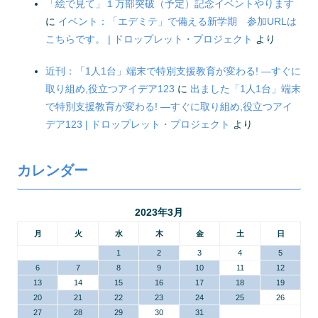
「絵で見て」１万部突破（予定）記念イベントやります
に
イベント：「エデミテ」で備える新学期 参加URLは
こちらです。 | ドロップレット・プロジェクト
より
近刊：「1人1台」端末で特別支援教育が変わる! ―すぐに
取り組め,役立つアイデア123
に
出ました「1人1台」端末
で特別支援教育が変わる! ―すぐに取り組め,役立つアイ
デア123 | ドロップレット・プロジェクト
より
カレンダー
2023年3月
月
火
水
木
金
土
日
1
2
3
4
5
6
7
8
9
10
11
12
13
14
15
16
17
18
19
20
21
22
23
24
25
26
27
28
29
30
31