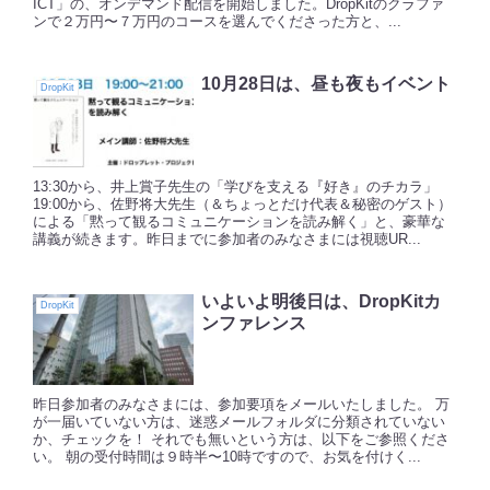
ICT」の、オンデマンド配信を開始しました。DropKitのクラファ
ンで２万円〜７万円のコースを選んでくださった方と、...
10月28日は、昼も夜もイベント
DropKit
13:30から、井上賞子先生の「学びを支える『好き』のチカラ」
19:00から、佐野将大先生（＆ちょっとだけ代表＆秘密のゲスト）
による「黙って観るコミュニケーションを読み解く」と、豪華な
講義が続きます。昨日までに参加者のみなさまには視聴UR...
いよいよ明後日は、DropKitカ
DropKit
ンファレンス
昨日参加者のみなさまには、参加要項をメールいたしました。 万
が一届いていない方は、迷惑メールフォルダに分類されていない
か、チェックを！ それでも無いという方は、以下をご参照くださ
い。 朝の受付時間は９時半〜10時ですので、お気を付けく...