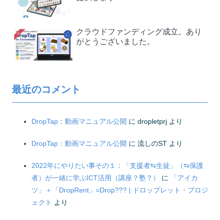
クラウドファンディング成立。あり
がとうございました。
最近のコメント
DropTap：動画マニュアル公開
に
dropletprj
より
DropTap：動画マニュアル公開
に
流しのST
より
2022年にやりたい事その１：「支援者⇆生徒」（⇆保護
者）が一緒に学ぶICT活用（講座？塾？）
に
「アイカ
ツ」＋「DropRent」=Drop??? | ドロップレット・プロジ
ェクト
より