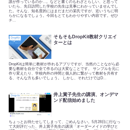
誰が作っているのか...。などと書くのもわざとらしい、と思って
いたら、先日訪問した学校の先生は見事にわかっていませんでし
た。そんな、知名度的にはまだまだの某氏ですが、近いうちに明
らかになるでしょう。今回もとてもわかりやすい内容です。ぜひ
チ...
そもそもDropKit教材クリエイ
DropKit
ターとは
DropKitは簡単に教材が作れるアプリですが、当然のことながら必
要な教材を自分で全て作るのは大変なことです。 サンプルを元に
作り変えたり、学校内外の仲間と個人的に繋がって教材を共有す
る、そんな方も多いでしょう。 しかし、それだけではD...
井上賞子先生の講演、オンデマ
Drop-In
ンド配信始めました
ちょっとお待たせしてしまって、ごめんなさい。5月28日に行なっ
て大好評だった、井上賞子先生の講演「オーダーメイドの学びと