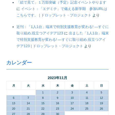
「絵で見て」１万部突破（予定）記念イベントやります
に
イベント：「エデミテ」で備える新学期 参加URLは
こちらです。 | ドロップレット・プロジェクト
より
近刊：「1人1台」端末で特別支援教育が変わる! ―すぐに
取り組め,役立つアイデア123
に
出ました「1人1台」端末
で特別支援教育が変わる! ―すぐに取り組め,役立つアイ
デア123 | ドロップレット・プロジェクト
より
カレンダー
2023年11月
月
火
水
木
金
土
日
1
2
3
4
5
6
7
8
9
10
11
12
13
14
15
16
17
18
19
20
21
22
23
24
25
26
27
28
29
30