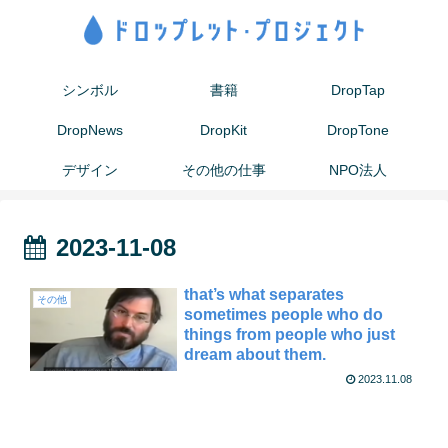
シンボル
書籍
DropTap
DropNews
DropKit
DropTone
デザイン
その他の仕事
NPO法人
2023-11-08
that’s what separates
その他
sometimes people who do
things from people who just
dream about them.
2023.11.08