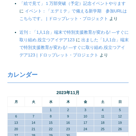
「絵で見て」１万部突破（予定）記念イベントやります
に
イベント：「エデミテ」で備える新学期 参加URLは
こちらです。 | ドロップレット・プロジェクト
より
近刊：「1人1台」端末で特別支援教育が変わる! ―すぐに
取り組め,役立つアイデア123
に
出ました「1人1台」端末
で特別支援教育が変わる! ―すぐに取り組め,役立つアイ
デア123 | ドロップレット・プロジェクト
より
カレンダー
2023年11月
月
火
水
木
金
土
日
1
2
3
4
5
6
7
8
9
10
11
12
13
14
15
16
17
18
19
20
21
22
23
24
25
26
27
28
29
30