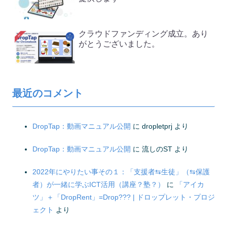
クラウドファンディング成立。あり
がとうございました。
最近のコメント
DropTap：動画マニュアル公開
に
dropletprj
より
DropTap：動画マニュアル公開
に
流しのST
より
2022年にやりたい事その１：「支援者⇆生徒」（⇆保護
者）が一緒に学ぶICT活用（講座？塾？）
に
「アイカ
ツ」＋「DropRent」=Drop??? | ドロップレット・プロジ
ェクト
より