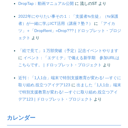
DropTap：動画マニュアル公開
に
流しのST
より
2022年にやりたい事その１：「支援者⇆生徒」（⇆保護
者）が一緒に学ぶICT活用（講座？塾？）
に
「アイカ
ツ」＋「DropRent」=Drop??? | ドロップレット・プロジ
ェクト
より
「絵で見て」１万部突破（予定）記念イベントやります
に
イベント：「エデミテ」で備える新学期 参加URLは
こちらです。 | ドロップレット・プロジェクト
より
近刊：「1人1台」端末で特別支援教育が変わる! ―すぐに
取り組め,役立つアイデア123
に
出ました「1人1台」端末
で特別支援教育が変わる! ―すぐに取り組め,役立つアイ
デア123 | ドロップレット・プロジェクト
より
カレンダー