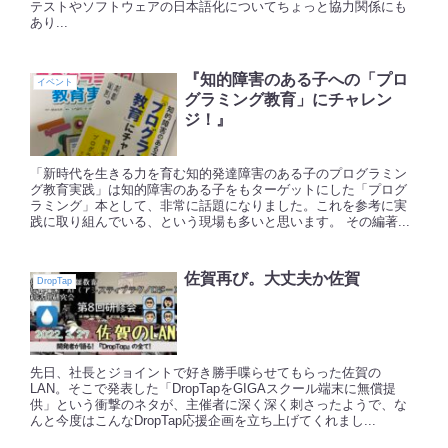
テストやソフトウェアの日本語化についてちょっと協力関係にも
あり...
『知的障害のある子への「プロ
イベント
グラミング教育」にチャレン
ジ！』
「新時代を生きる力を育む知的発達障害のある子のプログラミン
グ教育実践」は知的障害のある子をもターゲットにした「プログ
ラミング」本として、非常に話題になりました。これを参考に実
践に取り組んでいる、という現場も多いと思います。 その編著...
佐賀再び。大丈夫か佐賀
DropTap
先日、社長とジョイントで好き勝手喋らせてもらった佐賀の
LAN。そこで発表した「DropTapをGIGAスクール端末に無償提
供」という衝撃のネタが、主催者に深く深く刺さったようで、な
んと今度はこんなDropTap応援企画を立ち上げてくれまし...