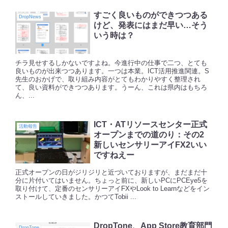
すごく良いものができつつある
DropNews
けど、発表にはまだ早い…そう
いう時は？
チラ見せするしかないですよね。今進行中の仕事で二つ、とても
良いものが出来つつあります。一つは本業。ICT活用推進関連。S
先生のおかげで、取り組み内容がとてもわかりやすく整理され
て、良い資料ができつつあります。うーん、これは県内はもちろ
ん、...
ICT・ATリソースセンター正式
活動報告
オープンまでの道のり：その2
新しいセンサリーアイFX2いい
ですねえー
正式オープンの日がジリジリと近づいておりますが、まだまだ十
分に片付いてはいません。ちょっと前に、新しいPCにPCEye5を
取り付けて、定番のセンサリーアイFXやLook to Learnなどをイン
ストールしていきました。かつてTobii ...
DropTone、App Store教育部門
DropTone