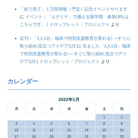
「絵で見て」１万部突破（予定）記念イベントやります
に
イベント：「エデミテ」で備える新学期 参加URLは
こちらです。 | ドロップレット・プロジェクト
より
近刊：「1人1台」端末で特別支援教育が変わる! ―すぐに
取り組め,役立つアイデア123
に
出ました「1人1台」端末
で特別支援教育が変わる! ―すぐに取り組め,役立つアイ
デア123 | ドロップレット・プロジェクト
より
カレンダー
2022年1月
月
火
水
木
金
土
日
1
2
3
4
5
6
7
8
9
10
11
12
13
14
15
16
17
18
19
20
21
22
23