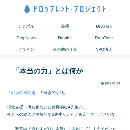
シンボル
書籍
DropTap
DropNews
DropKit
DropTone
デザイン
その他の仕事
NPO法人
「本当の力」とは何か
2022.01.14
「砂漠の水問題」
の続き的な話。
視覚支援、構造化などに積極的なA先生と、
それらの導入に消極的なB先生がいたと仮定してくださいな。
１、教室内で通りすがりに友達に手を出してしまう子がいた