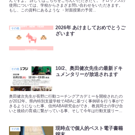
んですよ。 詳しくはこちらをごらんいただきたく。 ドロップスの
使用については、学校からさまざま問い合わせをいただきます。
もし、この資料にあるような ・対面授業の予習...
2026年 あけましておめでとうご
その他
ざいます
10/2、奥田健次先生の最新ドキ
その他
ュメンタリーが放送されます
奥田健次先生が長野に行動コーチングアカデミーを開校されたの
が2012年。県内特別支援学校でABAに基づく事例研を行う事がで
きるようになった事、信州ABA研究会ができ、教員同士の学び合
いと後続の育成に繋がっている事、そして今年は行動支援リー...
現時点で個人的ベスト電子書籍
その他
端末