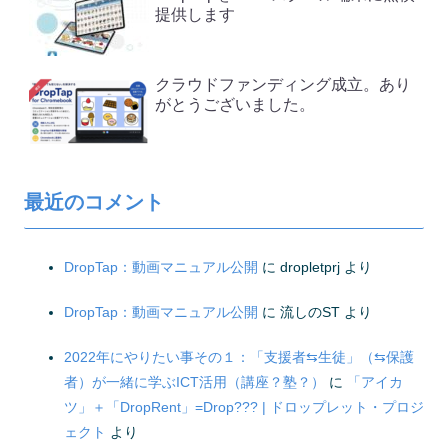
提供します
クラウドファンディング成立。あり
がとうございました。
最近のコメント
DropTap：動画マニュアル公開
に
dropletprj
より
DropTap：動画マニュアル公開
に
流しのST
より
2022年にやりたい事その１：「支援者⇆生徒」（⇆保護
者）が一緒に学ぶICT活用（講座？塾？）
に
「アイカ
ツ」＋「DropRent」=Drop??? | ドロップレット・プロジ
ェクト
より