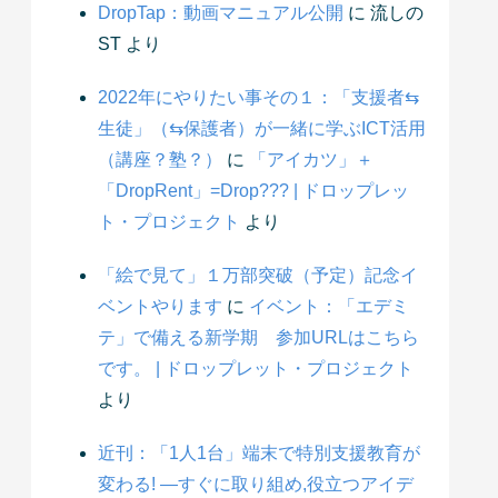
DropTap：動画マニュアル公開
に
流しの
ST
より
2022年にやりたい事その１：「支援者⇆
生徒」（⇆保護者）が一緒に学ぶICT活用
（講座？塾？）
に
「アイカツ」＋
「DropRent」=Drop??? | ドロップレッ
ト・プロジェクト
より
「絵で見て」１万部突破（予定）記念イ
ベントやります
に
イベント：「エデミ
テ」で備える新学期 参加URLはこちら
です。 | ドロップレット・プロジェクト
より
近刊：「1人1台」端末で特別支援教育が
変わる! ―すぐに取り組め,役立つアイデ