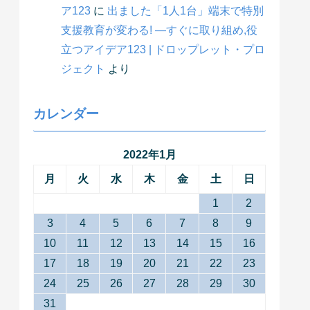
ア123
に
出ました「1人1台」端末で特別
支援教育が変わる! ―すぐに取り組め,役
立つアイデア123 | ドロップレット・プロ
ジェクト
より
カレンダー
2022年1月
月
火
水
木
金
土
日
1
2
3
4
5
6
7
8
9
10
11
12
13
14
15
16
17
18
19
20
21
22
23
24
25
26
27
28
29
30
31