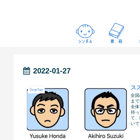
2022-01-27
ス
DropTap
全国
まで
全体
待っ
て、
いで.