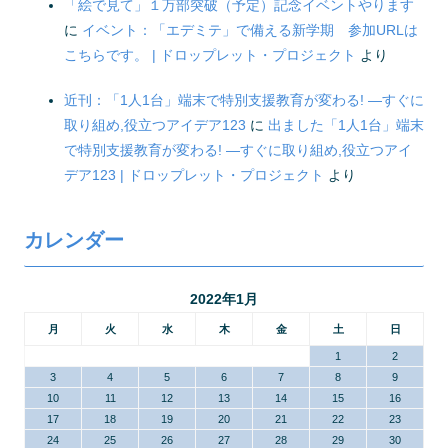
「絵で見て」１万部突破（予定）記念イベントやります
に
イベント：「エデミテ」で備える新学期 参加URLは
こちらです。 | ドロップレット・プロジェクト
より
近刊：「1人1台」端末で特別支援教育が変わる! ―すぐに
取り組め,役立つアイデア123
に
出ました「1人1台」端末
で特別支援教育が変わる! ―すぐに取り組め,役立つアイ
デア123 | ドロップレット・プロジェクト
より
カレンダー
2022年1月
月
火
水
木
金
土
日
1
2
3
4
5
6
7
8
9
10
11
12
13
14
15
16
17
18
19
20
21
22
23
24
25
26
27
28
29
30