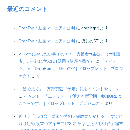
最近のコメント
DropTap：動画マニュアル公開
に
dropletprj
より
DropTap：動画マニュアル公開
に
流しのST
より
2022年にやりたい事その１：「支援者⇆生徒」（⇆保護
者）が一緒に学ぶICT活用（講座？塾？）
に
「アイカ
ツ」＋「DropRent」=Drop??? | ドロップレット・プロジ
ェクト
より
「絵で見て」１万部突破（予定）記念イベントやります
に
イベント：「エデミテ」で備える新学期 参加URLは
こちらです。 | ドロップレット・プロジェクト
より
近刊：「1人1台」端末で特別支援教育が変わる! ―すぐに
取り組め,役立つアイデア123
に
出ました「1人1台」端末