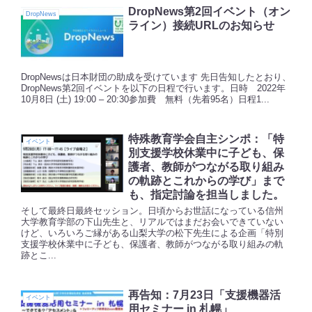
DropNews第2回イベント（オン
DropNews
ライン）接続URLのお知らせ
DropNewsは日本財団の助成を受けています 先日告知したとおり、
DropNews第2回イベントを以下の日程で行います。日時 2022年
10月8日 (土) 19:00 – 20:30参加費 無料（先着95名）日程1...
特殊教育学会自主シンポ：「特
イベント
別支援学校休業中に子ども、保
護者、教師がつながる取り組み
の軌跡とこれからの学び」まで
も、指定討論を担当しました。
そして最終日最終セッション。日頃からお世話になっている信州
大学教育学部の下山先生と、リアルではまだお会いできていない
けど、いろいろご縁がある山梨大学の松下先生による企画「特別
支援学校休業中に子ども、保護者、教師がつながる取り組みの軌
跡とこ...
再告知：7月23日「支援機器活
イベント
用セミナー in 札幌」