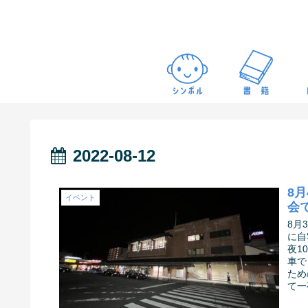
2022-08-12
8
イベント
会
8月
に自
夜1
車で
ため
て一