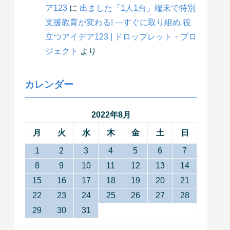
ア123
に
出ました「1人1台」端末で特別
支援教育が変わる! ―すぐに取り組め,役
立つアイデア123 | ドロップレット・プロ
ジェクト
より
カレンダー
2022年8月
月
火
水
木
金
土
日
1
2
3
4
5
6
7
8
9
10
11
12
13
14
15
16
17
18
19
20
21
22
23
24
25
26
27
28
29
30
31