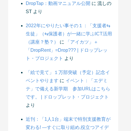
DropTap：動画マニュアル公開
に
流しの
ST
より
2022年にやりたい事その１：「支援者⇆
生徒」（⇆保護者）が一緒に学ぶICT活用
（講座？塾？）
に
「アイカツ」＋
「DropRent」=Drop??? | ドロップレッ
ト・プロジェクト
より
「絵で見て」１万部突破（予定）記念イ
ベントやります
に
イベント：「エデミ
テ」で備える新学期 参加URLはこちら
です。 | ドロップレット・プロジェクト
より
近刊：「1人1台」端末で特別支援教育が
変わる! ―すぐに取り組め,役立つアイデ