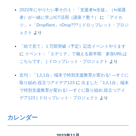
2022年にやりたい事その１：「支援者⇆生徒」（⇆保護
者）が一緒に学ぶICT活用（講座？塾？）
に
「アイカ
ツ」＋「DropRent」=Drop??? | ドロップレット・プロジ
ェクト
より
「絵で見て」１万部突破（予定）記念イベントやります
に
イベント：「エデミテ」で備える新学期 参加URLは
こちらです。 | ドロップレット・プロジェクト
より
近刊：「1人1台」端末で特別支援教育が変わる! ―すぐに
取り組め,役立つアイデア123
に
出ました「1人1台」端末
で特別支援教育が変わる! ―すぐに取り組め,役立つアイ
デア123 | ドロップレット・プロジェクト
より
カレンダー
2022年11月