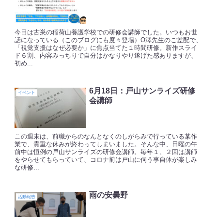
今日は古巣の稲荷山養護学校での研修会講師でした。いつもお世
話になっている（このブログにも度々登場）O澤先生のご差配で、
「視覚支援はなぜ必要か」に焦点当てた１時間研修。新作スライ
ド６割、内容みっちりで自分はかなりやり遂げた感ありますが、
初め...
6月18日：戸山サンライズ研修
イベント
会講師
この週末は、前職からのなんとなくのしがらみで行っている某作
業で、貴重な休みが終わってしまいました。そんな中、日曜の午
前中は恒例の戸山サンライズの研修会講師。毎年１、２回は講師
をやらせてもらっていて、コロナ前は戸山に伺う事自体が楽しみ
な研修...
雨の安曇野
活動報告