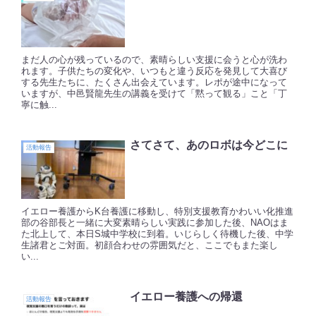
まだ人の心が残っているので、素晴らしい支援に会うと心が洗わ
れます。子供たちの変化や、いつもと違う反応を発見して大喜び
する先生たちに、たくさん出会えています。レポが途中になって
いますが、中邑賢龍先生の講義を受けて「黙って観る」こと「丁
寧に触...
さてさて、あのロボは今どこに
活動報告
イエロー養護からK台養護に移動し、特別支援教育かわいい化推進
部の谷部長と一緒に大変素晴らしい実践に参加した後、NAOはま
た北上して、本日S城中学校に到着。いじらしく待機した後、中学
生諸君とご対面。初顔合わせの雰囲気だと、ここでもまた楽し
い...
イエロー養護への帰還
活動報告