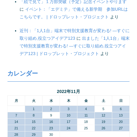
「絵で見て」１万部突破（予定）記念イベントやります
に
イベント：「エデミテ」で備える新学期 参加URLは
こちらです。 | ドロップレット・プロジェクト
より
近刊：「1人1台」端末で特別支援教育が変わる! ―すぐに
取り組め,役立つアイデア123
に
出ました「1人1台」端末
で特別支援教育が変わる! ―すぐに取り組め,役立つアイ
デア123 | ドロップレット・プロジェクト
より
カレンダー
2022年11月
月
火
水
木
金
土
日
1
2
3
4
5
6
7
8
9
10
11
12
13
14
15
16
17
18
19
20
21
22
23
24
25
26
27
28
29
30