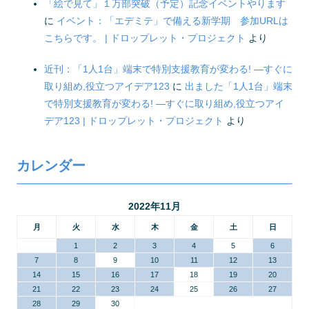
「絵で見て」１万部突破（予定）記念イベントやります
に
イベント：「エデミテ」で備える新学期 参加URLは
こちらです。 | ドロップレット・プロジェクト
より
近刊：「1人1台」端末で特別支援教育が変わる! ―すぐに
取り組め,役立つアイデア123
に
出ました「1人1台」端末
で特別支援教育が変わる! ―すぐに取り組め,役立つアイ
デア123 | ドロップレット・プロジェクト
より
カレンダー
2022年11月
月
火
水
木
金
土
日
1
2
3
4
5
6
7
8
9
10
11
12
13
14
15
16
17
18
19
20
21
22
23
24
25
26
27
28
29
30