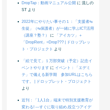
DropTap：動画マニュアル公開
に
流しの
ST
より
2022年にやりたい事その１：「支援者⇆
生徒」（⇆保護者）が一緒に学ぶICT活用
（講座？塾？）
に
「アイカツ」＋
「DropRent」=Drop??? | ドロップレッ
ト・プロジェクト
より
「絵で見て」１万部突破（予定）記念イ
ベントやります
に
イベント：「エデミ
テ」で備える新学期 参加URLはこちら
です。 | ドロップレット・プロジェクト
より
近刊：「1人1台」端末で特別支援教育が
変わる! ―すぐに取り組め,役立つアイデ