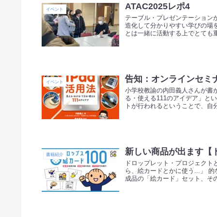
ATAC2025レポ4
イベント
テーブル・プレゼンテーションが
造化して分かりやすい学びの場
とは一緒に活動する上でとても重要
告知：オンラインセミナ
イベント
小学校教諭の内田義人さんが書か
る・使える111のアイデア」と
トが行われるということで、自分も
新しい商品が出ます【
書籍紹介
ドロップレット・プロジェクトと
ら、絵カードとかに使う...」 
成品の「絵カード」セット、その名