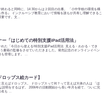
終わると同時に、14:30からは２回目の出番。 「小中学校の環境を構
を作る』 インクルーシブ教育において情報を誰もが共有し理解できるこ
です。文...
ー「はじめての特別支援iPad活用法」
れた「今日から使える!特別支援iPad活用法: 見える・わかる・でき
いう書籍の監修をさせていただきました。発売記念のオンラインイベン
登壇します。 ...
ドロップス絵カード】
言えばドロップス。 ドロップスって何？って言えば大体の人は 「ほ
的な説明をするはず。 2006年の活動開始から長い年月を経て、ついに完
も ...