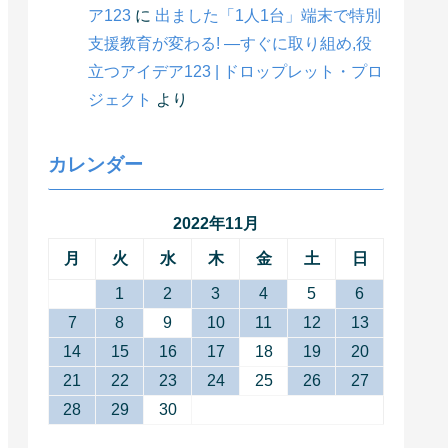
ア123
に
出ました「1人1台」端末で特別
支援教育が変わる! ―すぐに取り組め,役
立つアイデア123 | ドロップレット・プロ
ジェクト
より
カレンダー
2022年11月
月
火
水
木
金
土
日
1
2
3
4
5
6
7
8
9
10
11
12
13
14
15
16
17
18
19
20
21
22
23
24
25
26
27
28
29
30